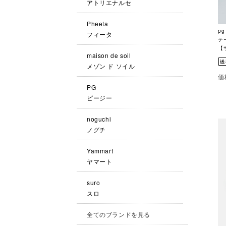
アトリエナルセ
Pheeta
p
フィータ
テー
【
maison de soil
メゾン ド ソイル
価
PG
ピージー
noguchi
ノグチ
Yammart
ヤマート
suro
スロ
全てのブランドを見る