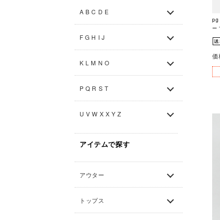
A B C D E
p
ー 
F G H I J
価
K L M N O
P Q R S T
U V W X X Y Z
アイテムで探す
アウター
トップス