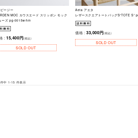
g ピージー
Aeta アエタ
ARDEN MOC カウスエード スリッポン モック
レザースクエアトートバッグS“TOTE S” pg
ーズ pg-0015w-hm
33,000円
価格 :
(税込)
15,400円
格 :
(税込)
SOLD OUT
SOLD OUT
 件中 1-15 件表示