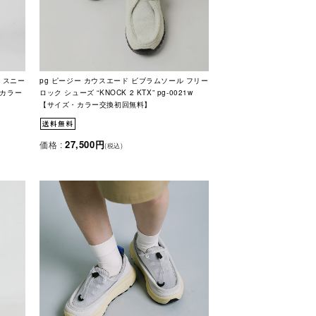
 スニー
pg ピージー カウスエード ビブラムソール フリー
ズ・カラー
ロック シューズ “KNOCK 2 KTX” pg-0021w
【サイズ・カラー交換初回無料】
27,500円
価格 :
(税込)