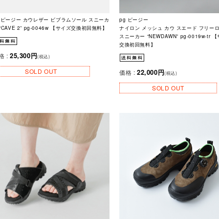
g ピージー カウレザー ビブラムソール スニーカ
pg ピージー
“CAVE 2” pg-0046w 【サイズ交換初回無料】
ナイロン メッシュ カウ スエード フリー
スニーカー “NEWDAWN” pg-0019w-tr 
交換初回無料】
25,300円
格 :
(税込)
SOLD OUT
22,000円
価格 :
(税込)
SOLD OUT