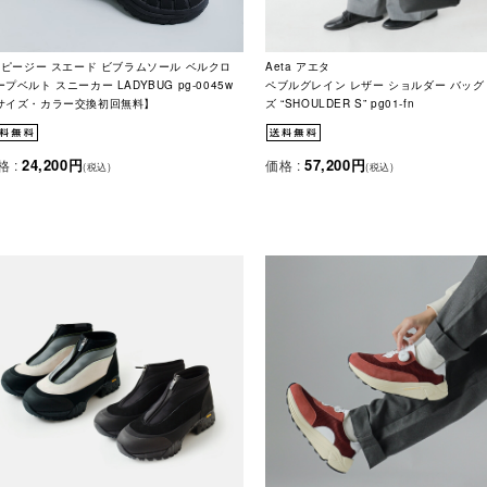
g ピージー スエード ビブラムソール ベルクロ
Aeta アエタ
プベルト スニーカー LADYBUG pg-0045w
ペブルグレイン レザー ショルダー バッグ
サイズ・カラー交換初回無料】
ズ “SHOULDER S” pg01-fn
24,200円
57,200円
格 :
価格 :
(税込)
(税込)