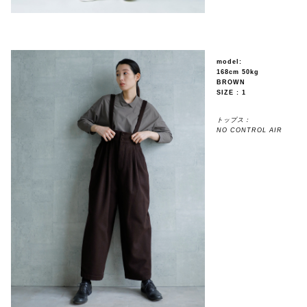
model:
168cm 50kg
BROWN
SIZE : 1
トップス：
NO CONTROL AIR