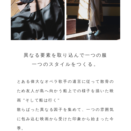
異なる要素を取り込んで⼀つの服
⼀つのスタイルをつくる。
とある偉大なオペラ歌手の遺言に従って散骨の
ため友人が島へ向かう船上での様子を描いた映
画 ”そして船は行く”
散らばった異なる因子を集めて、一つの雰囲気
に包み込む映画から受けた印象から始まった今
季。