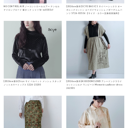
NO CONTROL AIR ノーコントロールエアー テンセル
[2026aw新作]SCYE BASICS サイベーシックス オー
ナイロンブロード 裾タック シャツ hr-nc0303sf
ガニックコットン ユーズドウォッシュ バギーデニムパ
ンツ 5726-83536 【サイズ・カラー交換初回無料】
[2026aw新作]Scye サイ ベルベット メッシュ スタッズ
[2026aw新作]ASEEDONCLOUD アシードンクラウド
ノットカラートップス 1226-23205
コットンシルク ワンピース Memories pullover dress
262301