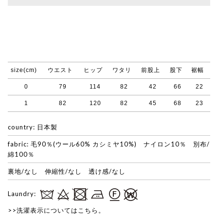
size(cm)
ウエスト
ヒップ
ワタリ
前股上
股下
裾幅
0
79
114
82
42
66
22
1
82
120
82
45
68
23
country: 日本製
fabric: 毛90％(ウール60% カシミヤ10%) ナイロン10％ 別布/
綿100％
裏地/なし 伸縮性/なし 透け感/なし
Laundry:
>>洗濯表示についてはこちら。