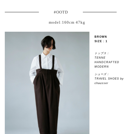
#OOTD
model:160cm 47kg
BROWN
SIZE : 1
トップス：
TENNE
HANDCRAFTED
MODERN
シューズ：
TRAVEL SHOES by
chausser