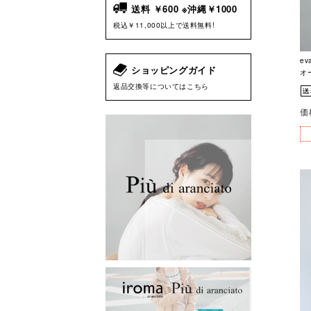
送料 ￥600 ※沖縄￥1000
税込￥11,000以上で送料無料!
e
ショッピングガイド
オー
返品交換等についてはこちら
価