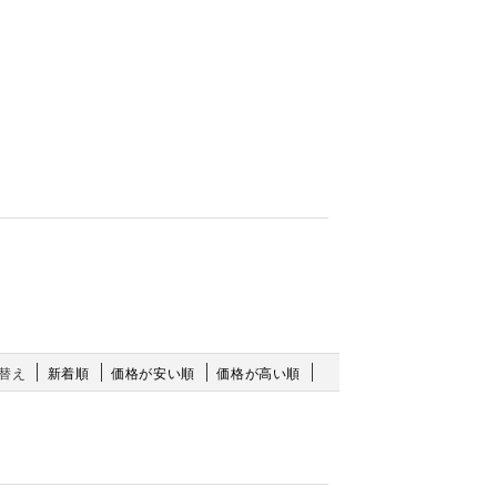
替え
新着順
価格が安い順
価格が高い順