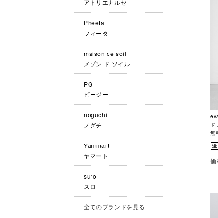
アトリエナルセ
Pheeta
フィータ
maison de soil
メゾン ド ソイル
PG
ピージー
noguchi
e
ノグチ
ド
無
Yammart
ヤマート
価
suro
スロ
全てのブランドを見る