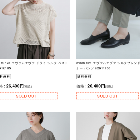
vam eva エヴァムエヴァ ドライ シルク ベスト
evam eva エヴァムエヴァ シルクブレン
61k185
ナー パンツ e261t156
26,400円
26,400円
格 :
価格 :
(税込)
(税込)
SOLD OUT
SOLD OUT