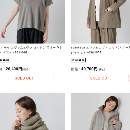
vam eva エヴァムエヴァ コットン ラミー Vネ
evam eva エヴァムエヴァ コットン ノ
 ベスト e261k068
ジャケット e261t059
26,400円
40,700円
格 :
価格 :
(税込)
(税込)
SOLD OUT
SOLD OUT