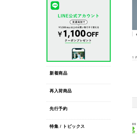
1
新着商品
再入荷商品
先行予約
86
特集 / トピックス