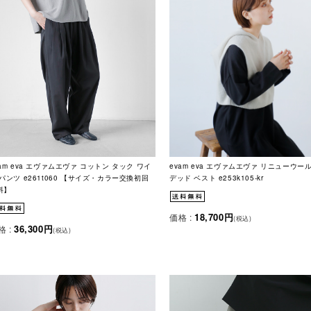
vam eva エヴァムエヴァ コットン タック ワイ
evam eva エヴァムエヴァ リニューウー
 パンツ e261t060 【サイズ・カラー交換初回
デッド ベスト e253k105-kr
料】
18,700円
価格 :
(税込)
36,300円
格 :
(税込)