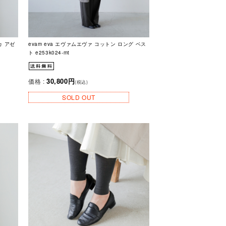
カ アゼ
evam eva エヴァムエヴァ コットン ロング ベス
ト e253k024-mt
30,800円
価格 :
(税込)
SOLD OUT