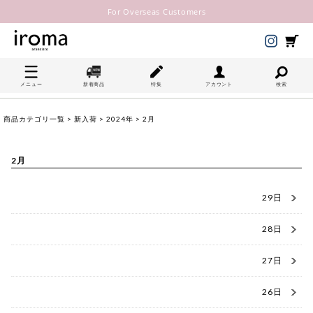
For Overseas Customers
メニュー
新着商品
特集
アカウント
検索
商品カテゴリ一覧
>
新入荷
>
2024年
> 2月
2月
29日
28日
27日
26日