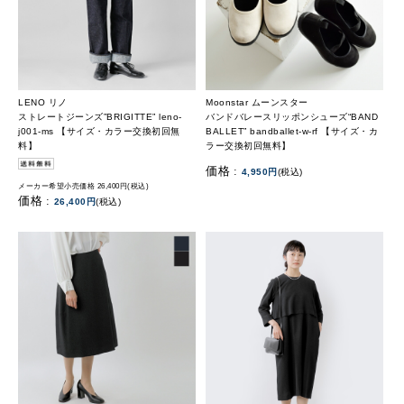
LENO リノ
Moonstar ムーンスター
ストレートジーンズ”BRIGITTE” leno-
バンドバレースリッポンシューズ“BAND
j001-ms 【サイズ・カラー交換初回無
BALLET” bandballet-w-rf 【サイズ・カ
料】
ラー交換初回無料】
価格 :
4,950円
(税込)
メーカー希望小売価格 26,400円(税込)
価格 :
26,400円
(税込)