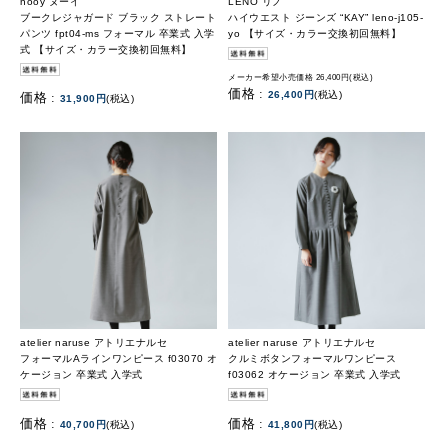
nooy ヌーイ
LENO リノ
ブークレジャガード ブラック ストレート
ハイウエスト ジーンズ “KAY” leno-j105-
パンツ fpt04-ms フォーマル 卒業式 入学
yo 【サイズ・カラー交換初回無料】
式 【サイズ・カラー交換初回無料】
メーカー希望小売価格 26,400円(税込)
価格 :
26,400円
(税込)
価格 :
31,900円
(税込)
atelier naruse アトリエナルセ
atelier naruse アトリエナルセ
フォーマルAラインワンピース f03070 オ
クルミボタンフォーマルワンピース
ケージョン 卒業式 入学式
f03062 オケージョン 卒業式 入学式
価格 :
価格 :
40,700円
(税込)
41,800円
(税込)