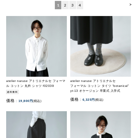
>
1
2
3
4
atelier naruse アトリエナルセ フォーマ
atelier naruse アトリエナルセ
ル コットン 丸衿 シャツ f02039
フォーマル コットン タイツ “botanical”
yt-13 オケージョン 卒業式 入学式
価格 :
6,325円
(税込)
価格 :
19,800円
(税込)