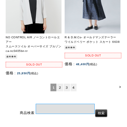
NO CONTROL AIR ノーコントロールエ
R & D.M.Co- オールドマンズテーラー
アー
ワイルドベリー ポケット スカート 6638
スムースツイル オーバーサイズ ブルゾン
ca-nc0405bn-tr
SOLD OUT
価格 :
48,400円
(税込)
SOLD OUT
価格 :
25,850円
(税込)
>
1
2
3
4
商品検索