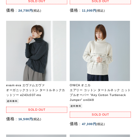
SOLD OUT
SOLD OUT
価格 :
価格 :
24,750円
(税込)
11,000円
(税込)
evam eva エヴァムエヴァ
ONICA オニカ
オーガニックコットン タートルネックカ
エアリー コットン タートルネック ニット
ットソー e243c037-ms
プルオーバー “Airy Cotton Turtleneck
Jumper” oni048
SOLD OUT
SOLD OUT
価格 :
16,500円
(税込)
価格 :
47,300円
(税込)