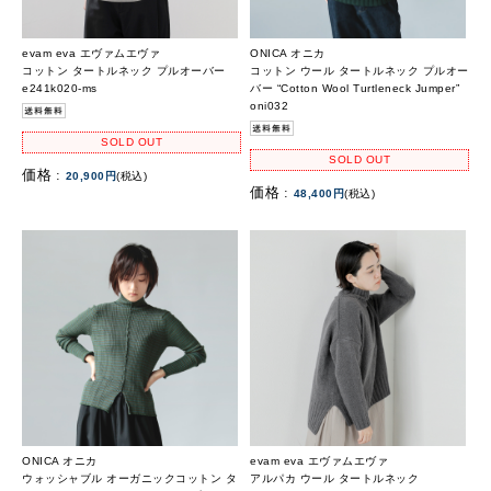
evam eva エヴァムエヴァ
ONICA オニカ
コットン タートルネック プルオーバー
コットン ウール タートルネック プルオー
e241k020-ms
バー “Cotton Wool Turtleneck Jumper”
oni032
SOLD OUT
SOLD OUT
価格 :
20,900円
(税込)
価格 :
48,400円
(税込)
ONICA オニカ
evam eva エヴァムエヴァ
ウォッシャブル オーガニックコットン タ
アルパカ ウール タートルネック