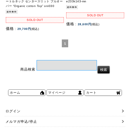
ートルネック センタースリット プルオー
e233k143-mn
バー “Organic cotton Top” oni030
SOLD OUT
SOLD OUT
価格 :
28,600円
(税込)
価格 :
29,700円
(税込)
1
商品検索
ホーム
マイページ
カート
ログイン
メルマガ申込/停止