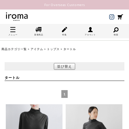
For Overseas Customers
メニュー
新着商品
特集
アカウント
検索
商品カテゴリ一覧
>
アイテム
>
トップス
> タートル
並び替え
タートル
1