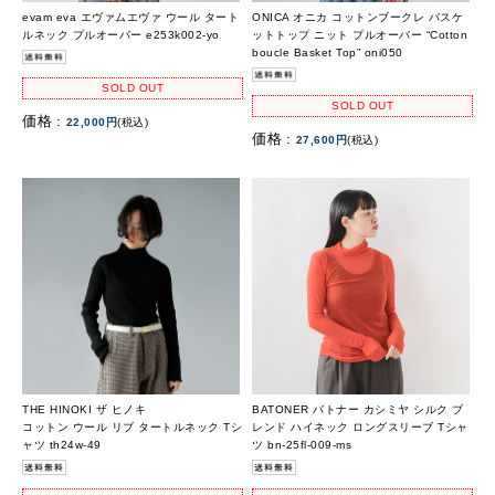
evam eva エヴァムエヴァ ウール タート
ONICA オニカ コットンブークレ バスケ
ルネック プルオーバー e253k002-yo
ットトップ ニット プルオーバー “Cotton
boucle Basket Top” oni050
SOLD OUT
SOLD OUT
価格 :
22,000円
(税込)
価格 :
27,600円
(税込)
THE HINOKI ザ ヒノキ
BATONER バトナー カシミヤ シルク ブ
コットン ウール リブ タートルネック Tシ
レンド ハイネック ロングスリーブ Tシャ
ャツ th24w-49
ツ bn-25fl-009-ms