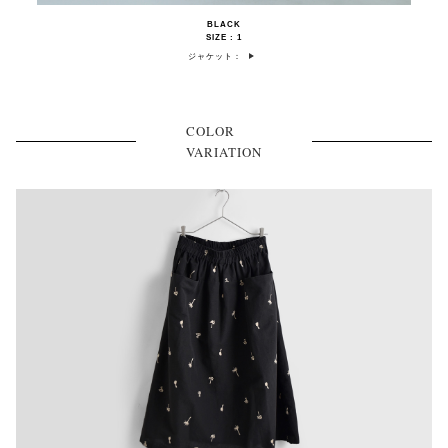
BLACK
SIZE : 1
ジャケット：
COLOR
VARIATION