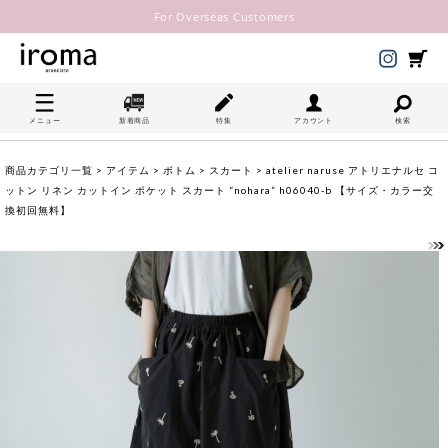
For Overseas Customers
メニュー
新着商品
特集
アカウント
検索
商品カテゴリ一覧
>
アイテム
>
ボトム
>
スカート
> atelier naruse アトリエナルセ コ
ットン リネン カットイン ポケット スカート “nohara” h06040-b 【サイズ・カラー交
換初回無料】