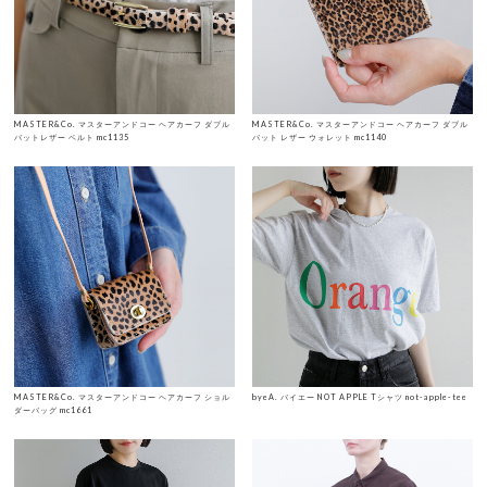
MASTER&Co. マスターアンドコー ヘアカーフ ダブル
MASTER&Co. マスターアンドコー ヘアカーフ ダブル
バットレザー ベルト mc1135
バット レザー ウォレット mc1140
MASTER&Co. マスターアンドコー ヘアカーフ ショル
byeA. バイエー NOT APPLE Tシャツ not-apple-tee
ダーバッグ mc1661