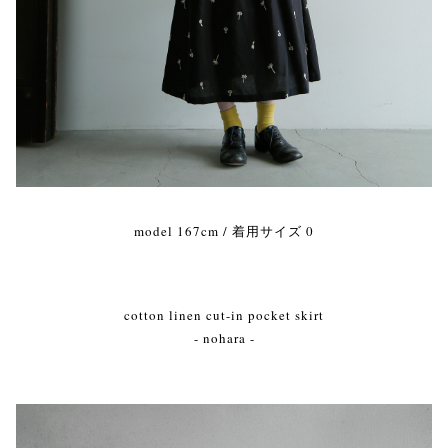
model 167cm / 着用サイズ 0
cotton linen cut-in pocket skirt
- nohara -