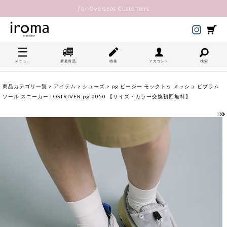
For Overseas Customers
メニュー
新着商品
特集
アカウント
検索
商品カテゴリ一覧
>
アイテム
>
シューズ
> pg ピージー モックトゥ メッシュ ビブラム
ソール スニーカー LOSTRIVER pg-0050 【サイズ・カラー交換初回無料】