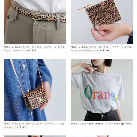
MASTER&Co. マスターアンドコー ヘアカーフ ダブル
MASTER&Co. マスターアンドコー ヘアカーフ ダブル
バットレザー ベルト mc1135
バット レザー ウォレット mc1140
MASTER&Co. マスターアンドコー ヘアカーフ ショル
byeA. バイエー NOT APPLE Tシャツ not-apple-tee
ダーバッグ mc1661