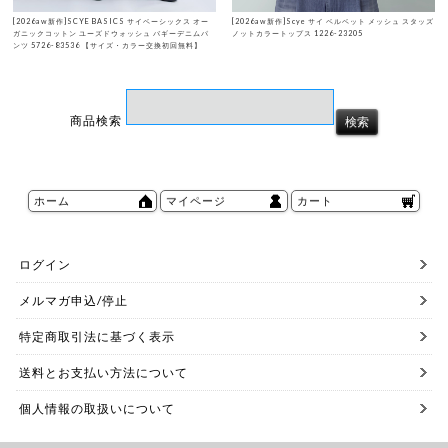
[2026aw新作]SCYE BASICS サイベーシックス オー
[2026aw新作]Scye サイ ベルベット メッシュ スタッズ
ガニックコットン ユーズドウォッシュ バギーデニムパ
ノットカラートップス 1226-23205
ンツ 5726-83536 【サイズ・カラー交換初回無料】
商品検索
ホーム
マイページ
カート
ログイン
メルマガ申込/停止
特定商取引法に基づく表示
送料とお支払い方法について
個人情報の取扱いについて