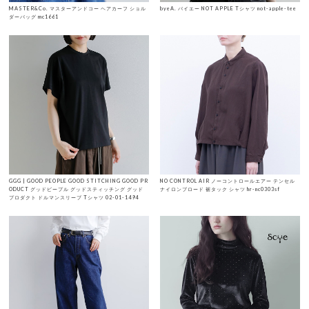
MASTER&Co. マスターアンドコー ヘアカーフ ショル
byeA. バイエー NOT APPLE Tシャツ not-apple-tee
ダーバッグ mc1661
GGG | GOOD PEOPLE GOOD STITCHING GOOD PR
NO CONTROL AIR ノーコントロールエアー テンセル
ODUCT グッドピープル グッドスティッチング グッド
ナイロンブロード 裾タック シャツ hr-nc0303sf
プロダクト ドルマンスリーブ Tシャツ 02-01-1494