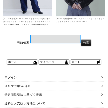
[2026aw新作]SCYE BASICS サイベーシックス オー
[2026aw新作]Scye サイ ベルベット メッシュ スタッズ
ガニックコットン ユーズドウォッシュ バギーデニムパ
ノットカラートップス 1226-23205
ンツ 5726-83536 【サイズ・カラー交換初回無料】
商品検索
ホーム
マイページ
カート
ログイン
メルマガ申込/停止
特定商取引法に基づく表示
送料とお支払い方法について