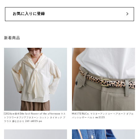
お気に入りに登録
新着商品
[2026aw新作]the last flower of the afternoon ラス
MASTER&Co. マスターアンドコー ヘアカーフ ダブル
トフラワーオブジアフタヌーン コットン タイネック ブ
バットレザー ベルト mc1135
ラウス 滲むひかり 26f-sh035-po