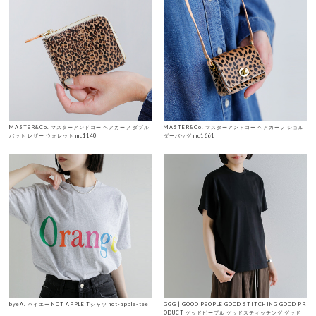
MASTER&Co. マスターアンドコー ヘアカーフ ダブル
MASTER&Co. マスターアンドコー ヘアカーフ ショル
バット レザー ウォレット mc1140
ダーバッグ mc1661
byeA. バイエー NOT APPLE Tシャツ not-apple-tee
GGG | GOOD PEOPLE GOOD STITCHING GOOD PR
ODUCT グッドピープル グッドスティッチング グッド