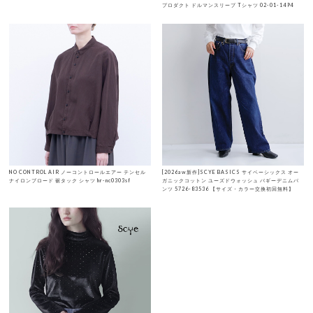
プロダクト ドルマンスリーブ Tシャツ 02-01-1494
NO CONTROL AIR ノーコントロールエアー テンセル
[2026aw新作]SCYE BASICS サイベーシックス オー
ナイロンブロード 裾タック シャツ hr-nc0303sf
ガニックコットン ユーズドウォッシュ バギーデニムパ
ンツ 5726-83536 【サイズ・カラー交換初回無料】