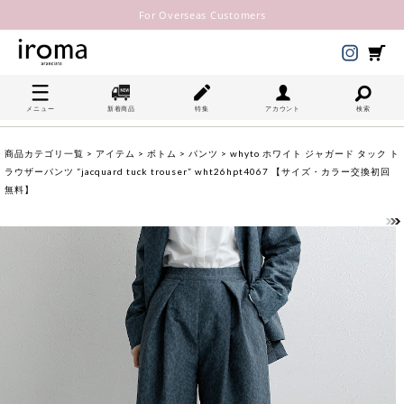
For Overseas Customers
メニュー
新着商品
特集
アカウント
検索
商品カテゴリ一覧
>
アイテム
>
ボトム
>
パンツ
> whyto ホワイト ジャガード タック ト
ラウザーパンツ “jacquard tuck trouser” wht26hpt4067 【サイズ・カラー交換初回
無料】