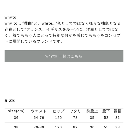
whyto
why to... “理由”と、white...“色としてではなく様々な抽象となる
存在として”フランス、イギリスをルーツに、洋服としてではな
く、着てもらう人にとって特別な何かを感じてもらうをコンセプ
トに展開しているブランドです。
whyto 一覧はこちら
SIZE
size(cm)
ウエスト
ヒップ
ワタリ
前股上
股下
裾幅
36
64-76
120
78
35
52
31
38
70-80
120
82
36
55
33