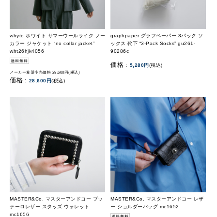
whyto ホワイト サマーウールライク ノー
graphpaper グラフペーパー 3パック ソ
カラー ジャケット “no collar jacket”
ックス 靴下 “3-Pack Socks” gu261-
wht26hjk4056
90286c
価格 :
5,280円
(税込)
メーカー希望小売価格 28,600円(税込)
価格 :
28,600円
(税込)
MASTER&Co. マスターアンドコー ブッ
MASTER&Co. マスターアンドコー レザ
テーロレザー スタッズ ウォレット
ー ショルダーバッグ mc1652
mc1656