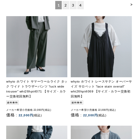
>
1
2
3
4
whyto ホワイト サマーウールライク タッ
whyto ホワイト レースサテン オーバーサ
ク ワイド トラウザーパンツ “tuck wide
イズ サロペット “lace stain overall”
trouser” wht26hpt4071 【サイズ・カラ
wht26hpt4069 【サイズ・カラー交換初
ー交換初回無料】
回無料】
メーカー希望小売価格 22,000円(税込)
メーカー希望小売価格 22,000円(税込)
価格 :
価格 :
22,000円
(税込)
22,000円
(税込)