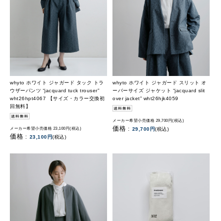
whyto ホワイト ジャガード タック トラ
whyto ホワイト ジャガード スリット オ
ウザーパンツ “jacquard tuck trouser”
ーバーサイズ ジャケット “jacquard slit
wht26hpt4067 【サイズ・カラー交換初
over jacket” wht26hjk4059
回無料】
メーカー希望小売価格 29,700円(税込)
価格 :
メーカー希望小売価格 23,100円(税込)
29,700円
(税込)
価格 :
23,100円
(税込)