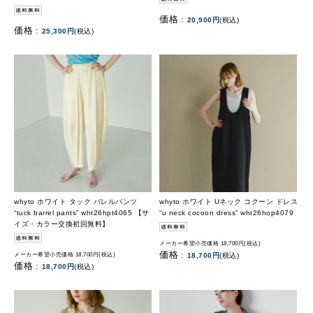
価格 :
20,900円
(税込)
価格 :
25,300円
(税込)
whyto ホワイト タック バレルパンツ
whyto ホワイト Uネック コクーン ドレス
“tuck barrel pants” wht26hpt4065 【サ
“u neck cocoon dress” wht26hop4079
イズ・カラー交換初回無料】
メーカー希望小売価格 18,700円(税込)
価格 :
メーカー希望小売価格 18,700円(税込)
18,700円
(税込)
価格 :
18,700円
(税込)