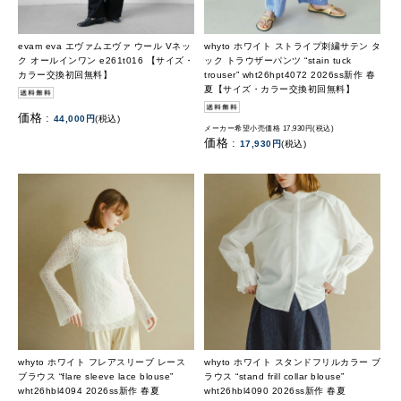
evam eva エヴァムエヴァ ウール Vネッ
whyto ホワイト ストライプ刺繍サテン タ
ク オールインワン e261t016 【サイズ・
ック トラウザーパンツ “stain tuck
カラー交換初回無料】
trouser” wht26hpt4072 2026ss新作 春
夏【サイズ・カラー交換初回無料】
価格 :
44,000円
(税込)
メーカー希望小売価格 17,930円(税込)
価格 :
17,930円
(税込)
whyto ホワイト フレアスリーブ レース
whyto ホワイト スタンドフリルカラー ブ
ブラウス “flare sleeve lace blouse”
ラウス “stand frill collar blouse”
wht26hbl4094 2026ss新作 春夏
wht26hbl4090 2026ss新作 春夏