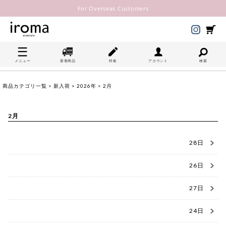
For Overseas Customers
メニュー
新着商品
特集
アカウント
検索
商品カテゴリ一覧
>
新入荷
>
2026年
> 2月
2月
28日
26日
27日
24日