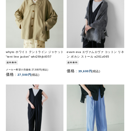
whyto ホワイト テントライン ジャケット
evam eva エヴァムエヴァ コットン リネ
“tent line jacket” wht26hjk4057
ン ボカシ ストール e261z065
メーカー希望小売価格 27,500円(税込)
価格 :
39,600円
(税込)
価格 :
27,500円
(税込)