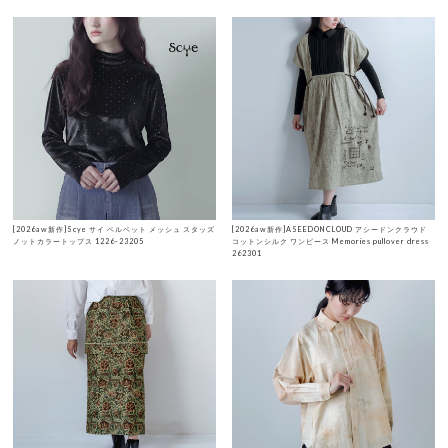
[2026aw新作]Scye サイ ベルベット メッシュ スタッズ
[2026aw新作]ASEEDONCLOUD アシードンクラウド
ノットカラートップス 1226-23205
コットンシルク ワンピース Memories pullover dress
262301