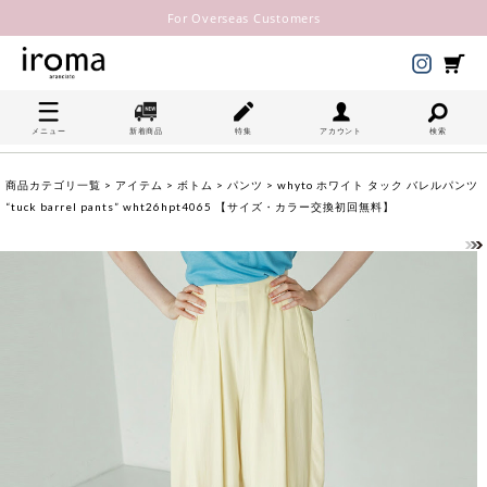
For Overseas Customers
メニュー
新着商品
特集
アカウント
検索
商品カテゴリ一覧
>
アイテム
>
ボトム
>
パンツ
> whyto ホワイト タック バレルパンツ
“tuck barrel pants” wht26hpt4065 【サイズ・カラー交換初回無料】