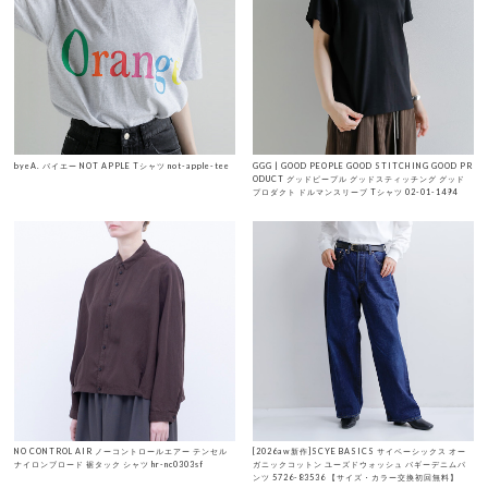
byeA. バイエー NOT APPLE Tシャツ not-apple-tee
GGG | GOOD PEOPLE GOOD STITCHING GOOD PR
ODUCT グッドピープル グッドスティッチング グッド
プロダクト ドルマンスリーブ Tシャツ 02-01-1494
NO CONTROL AIR ノーコントロールエアー テンセル
[2026aw新作]SCYE BASICS サイベーシックス オー
ナイロンブロード 裾タック シャツ hr-nc0303sf
ガニックコットン ユーズドウォッシュ バギーデニムパ
ンツ 5726-83536 【サイズ・カラー交換初回無料】