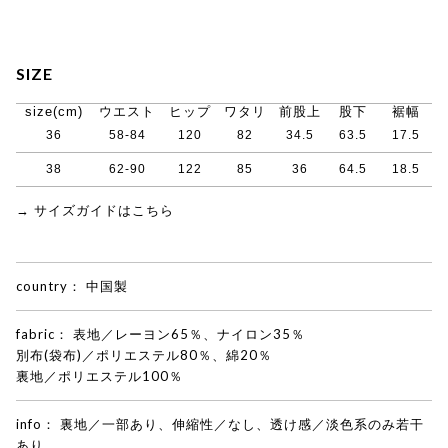
SIZE
size(cm)
ウエスト
ヒップ
ワタリ
前股上
股下
裾幅
36
58-84
120
82
34.5
63.5
17.5
38
62-90
122
85
36
64.5
18.5
→ サイズガイドはこちら
country：
中国製
fabric：
表地／レーヨン65％、ナイロン35％
別布(袋布)／ポリエステル80％、綿20％
裏地／ポリエステル100％
info：
裏地／一部あり、伸縮性／なし、透け感／淡色系のみ若干
あり