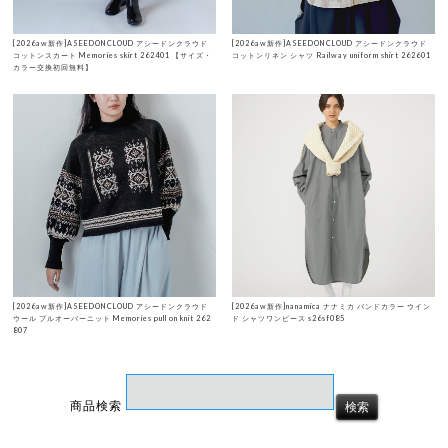
[2026aw新作]ASEEDONCLOUD アシードンクラウド
[2026aw新作]ASEEDONCLOUD アシードンクラウド
コットンスカート Memories skirt 262401 【サイズ・
コットンリネン シャツ Railway uniform shirt 262601
カラー交換初回無料】
[2026aw新作]ASEEDONCLOUD アシードンクラウド
[2026aw新作]nanamica ナナミカ バンドカラー ウイン
ウール プルオーバーニット Memories pull on knit 262
ド シャツワンピース s26sf085
807
商品検索