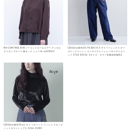
NO CONTROL AIR ノーコントロールエアー テンセル
[2026aw新作]SCYE BASICS サイベーシックス オー
ナイロンブロード 裾タック シャツ hr-nc0303sf
ガニックコットン ユーズドウォッシュ バギーデニムパ
ンツ 5726-83536 【サイズ・カラー交換初回無料】
[2026aw新作]Scye サイ ベルベット メッシュ スタッズ
ノットカラートップス 1226-23205