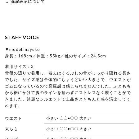
→ 洗濯表示について
STAFF VOICE
▼model:mayuko
身長：168cm／体重：55kg／靴のサイズ：24.5cm
着用サイズ：3
骨盤の辺りで着用し、着丈はくるぶしの骨がしっかり隠れる長さ
でした。サイズ感は全体的にちょうどいい大きさで、ウエストが
ゴムになっているので窮屈感は感じられませんでした。ふともも
から裾にかけて脚のラインを拾わずにストレスなく履くことがで
きました。綺麗なシルエットで上品さときちんと感を演出してく
れます。
ウエスト
小さい 〇〇●〇〇 大きい
太もも
小さい 〇〇●〇〇 大きい