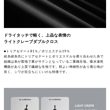
ドライタッチで軽く、上品な表情の
ライトクレープダブルクロス
■トリアセテート81％／ポリエステル19％
経糸緯糸共にトリアセテートとポリエステルを撚り合わせた糸で
組織は表が梨地で裏がサテンとなっている二重織生地。吸水速乾
機能があり上質で繊細な生地です。程よい伸縮性があり着心地が
良く、シワが目立ちにくいのも特徴です。