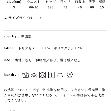
size(cm)
ウエスト
ヒップ
ワタリ
前股上
股下
裾幅
3
66-90
128
72
40
60
15
→ サイズガイドはこちら
country：
中国製
fabric：
トリアセテート81％、ポリエステル19％
info：
裏地／なし、伸縮性／あり、透け感／なし
laundry：
お洗濯について：
必ず中性洗剤を使用してください。蛍光漂白剤
入り洗剤は使用しないでください。アイロンの際はあて布を使用
してください。