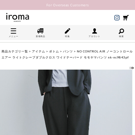
For Overseas Customers
メニュー
新着商品
特集
アカウント
検索
商品カテゴリ一覧
>
アイテム
>
ボトム
>
パンツ
> NO CONTROL AIR ノーコントロール
エアー ライトクレープダブルクロス ワイドテーパード モモヤマパンツ nk-nc9843pf