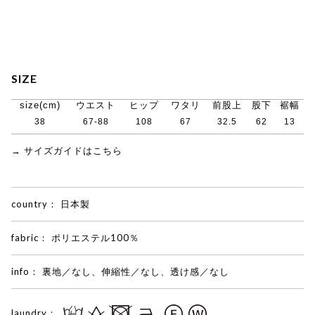
SIZE
size(cm)
ウエスト
ヒップ
ワタリ
前股上
股下
裾幅
38
67-88
108
67
32.5
62
13
→ サイズガイドはこちら
country：
日本製
fabric：
ポリエステル100％
info：
裏地／なし、伸縮性／なし、透け感／なし
laundry：