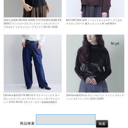
GGG | GOOD PEOPLE GOOD STITCHING GOOD PR
NO CONTROL AIR ノーコントロールエアー テンセル
ODUCT グッドピープル グッドスティッチング グッド
ナイロンブロード 裾タック シャツ hr-nc0303sf
プロダクト ドルマンスリーブ Tシャツ 02-01-1494
[2026aw新作]SCYE BASICS サイベーシックス オー
[2026aw新作]Scye サイ ベルベット メッシュ スタッズ
ガニックコットン ユーズドウォッシュ バギーデニムパ
ノットカラートップス 1226-23205
ンツ 5726-83536 【サイズ・カラー交換初回無料】
商品検索