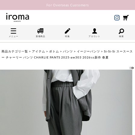
For Overseas Customers
メニュー
新着商品
特集
アカウント
検索
商品カテゴリ一覧
>
アイテム
>
ボトム
>
パンツ
>
イージーパンツ
> Si-Si-Si スースース
ー チャーリー パンツ CHARLIE PANTS 2025-aw303 2026ss新作 春夏