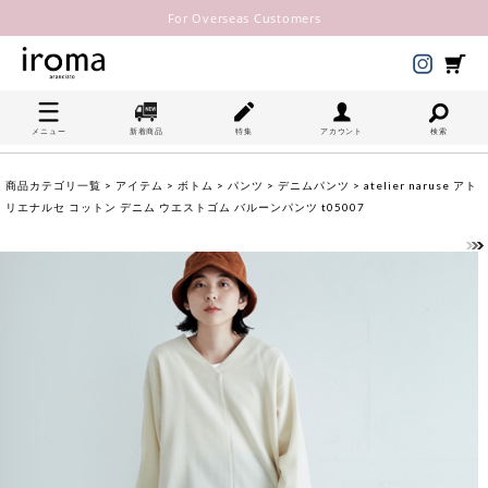
For Overseas Customers
メニュー
新着商品
特集
アカウント
検索
商品カテゴリ一覧
>
アイテム
>
ボトム
>
パンツ
>
デニムパンツ
> atelier naruse アト
リエナルセ コットン デニム ウエストゴム バルーンパンツ t05007