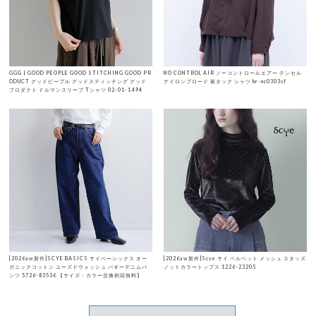
GGG | GOOD PEOPLE GOOD STITCHING GOOD PR
NO CONTROL AIR ノーコントロールエアー テンセル
ODUCT グッドピープル グッドスティッチング グッド
ナイロンブロード 裾タック シャツ hr-nc0303sf
プロダクト ドルマンスリーブ Tシャツ 02-01-1494
[2026aw新作]SCYE BASICS サイベーシックス オー
[2026aw新作]Scye サイ ベルベット メッシュ スタッズ
ガニックコットン ユーズドウォッシュ バギーデニムパ
ノットカラートップス 1226-23205
ンツ 5726-83536 【サイズ・カラー交換初回無料】