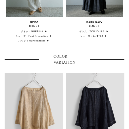
BEIGE
DARK NAVY
SIZE : F
SIZE : F
ボトム：GUPTIHA
ボトム：TOUJOURS
シューズ：Post Production
シューズ：AUTTAA
バッグ：kijinokanosei
COLOR
VARIATION