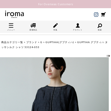
For Overseas Customers
メニュー
新着商品
特集
アカウント
検索
商品カテゴリ一覧
>
ブランド
>
G
>
GUPTIHA(グプティハ)
> GUPTIHA グプティハ タ
ッサシルク シャツ 53124-053