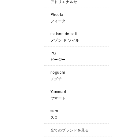
アトリエナルセ
Pheeta
フィータ
maison de soil
メゾン ド ソイル
PG
ピージー
noguchi
ノグチ
Yammart
ヤマート
suro
スロ
全てのブランドを見る