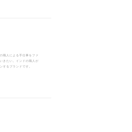
の職人による手仕事をファ
いきたい。インドの職人が
ンするブランドです。