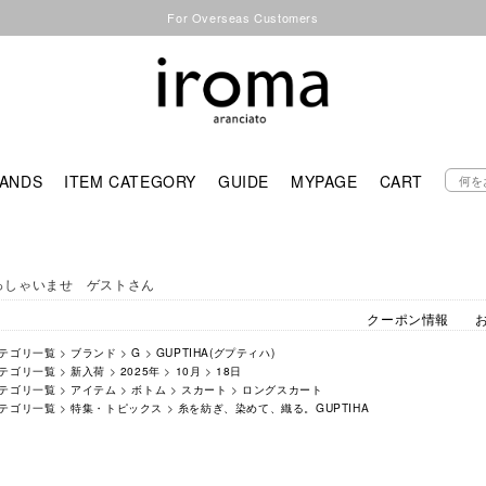
For Overseas Customers
ANDS
ITEM CATEGORY
GUIDE
MYPAGE
CART
っしゃいませ ゲストさん
クーポン情報
テゴリ一覧
>
ブランド
>
G
>
GUPTIHA(グプティハ)
テゴリ一覧
>
新入荷
>
2025年
>
10月
>
18日
テゴリ一覧
>
アイテム
>
ボトム
>
スカート
>
ロングスカート
テゴリ一覧
>
特集・トピックス
>
糸を紡ぎ、染めて、織る。GUPTIHA