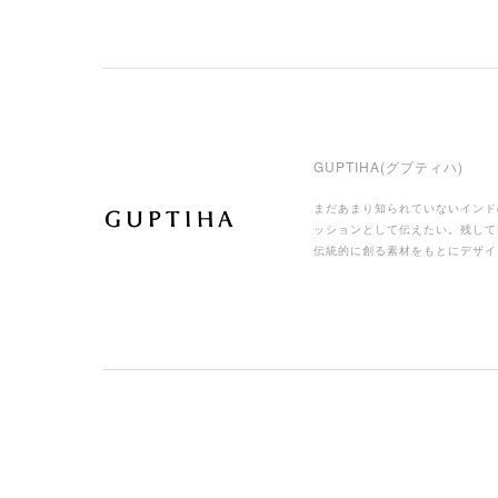
GUPTIHA
(グプティハ)
まだあまり知られていないインド
ッションとして伝えたい。残して
伝統的に創る素材をもとにデザイ