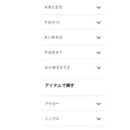
A B C D E
F G H I J
K L M N O
P Q R S T
U V W X X Y Z
アイテムで探す
アウター
トップス