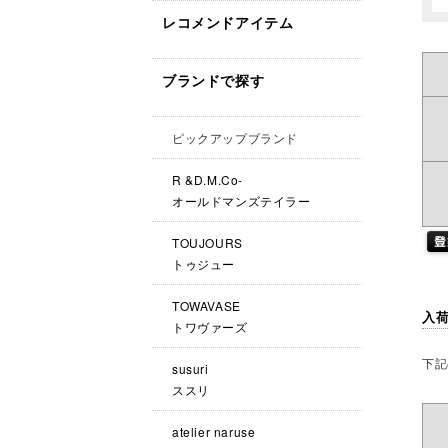
レコメンドアイテム
ブランドで探す
ピックアップブランド
R &D.M.Co-
オールドマンズテイラー
TOUJOURS
トゥジュー
TOWAVASE
入
トワヴァーズ
下記
susuri
ススリ
atelier naruse