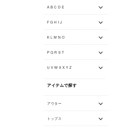
A B C D E
F G H I J
K L M N O
P Q R S T
U V W X X Y Z
アイテムで探す
アウター
トップス