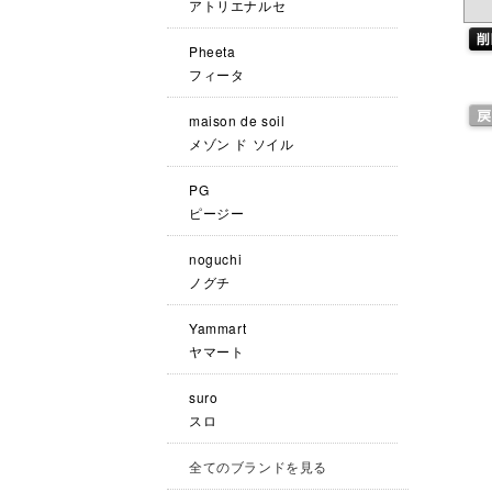
アトリエナルセ
Pheeta
フィータ
maison de soil
メゾン ド ソイル
PG
ピージー
noguchi
ノグチ
Yammart
ヤマート
suro
スロ
全てのブランドを見る