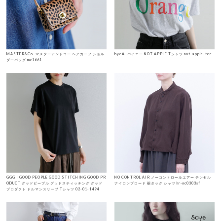
MASTER&Co. マスターアンドコー ヘアカーフ ショル
byeA. バイエー NOT APPLE Tシャツ not-apple-tee
ダーバッグ mc1661
GGG | GOOD PEOPLE GOOD STITCHING GOOD PR
NO CONTROL AIR ノーコントロールエアー テンセル
ODUCT グッドピープル グッドスティッチング グッド
ナイロンブロード 裾タック シャツ hr-nc0303sf
プロダクト ドルマンスリーブ Tシャツ 02-01-1494