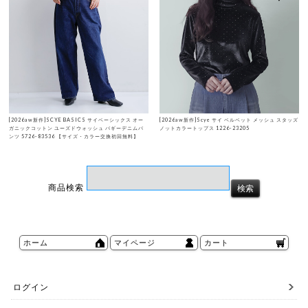
[2026aw新作]SCYE BASICS サイベーシックス オー
[2026aw新作]Scye サイ ベルベット メッシュ スタッズ
ガニックコットン ユーズドウォッシュ バギーデニムパ
ノットカラートップス 1226-23205
ンツ 5726-83536 【サイズ・カラー交換初回無料】
商品検索
ホーム
マイページ
カート
ログイン