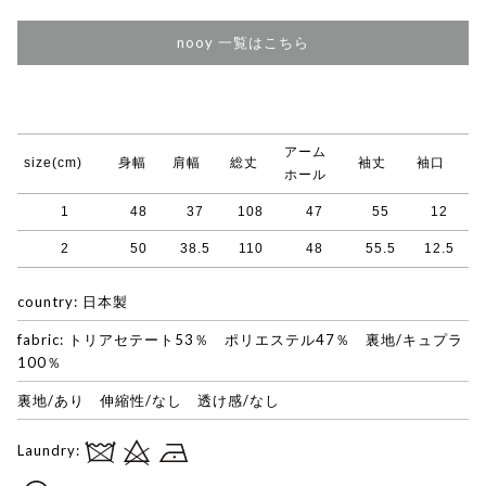
nooy 一覧はこちら
アーム
size(cm)
身幅
肩幅
総丈
袖丈
袖口
ホール
1
48
37
108
47
55
12
2
50
38.5
110
48
55.5
12.5
country: 日本製
fabric: トリアセテート53％ ポリエステル47％ 裏地/キュプラ
100％
裏地/あり 伸縮性/なし 透け感/なし
Laundry: