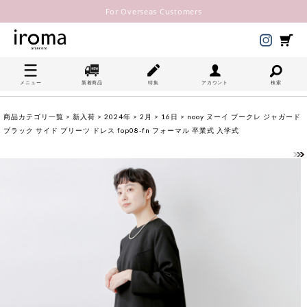
For Overseas Customers
メニュー
新着商品
特集
アカウント
検索
商品カテゴリ一覧
>
新入荷
>
2024年
>
2月
>
16日
> nooy ヌーイ ブークレ ジャガード
ブラック サイド プリーツ ドレス fop08-fn フォーマル 卒業式 入学式