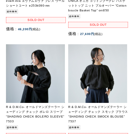
evam eva エヴァムエヴァ プレス ウール
ONICA オニカ コットンブークレ バスケ
ショートコート e253k090-mn
ットトップ ニット プルオーバー “Cotton
boucle Basket Top” oni050
SOLD OUT
SOLD OUT
価格 :
46,200円
(税込)
価格 :
27,600円
(税込)
R & D.M.Co- オールドマンズテーラー シ
R & D.M.Co- オールドマンズテーラー シ
ェーディング チェック ボレロ スリーブ
ェーディング チェック スモック ブラウス
“SHADING CHECK BOLERO SLEEVE”
“SHADING CHECK SMOCK BLOUSE”
7533
7537