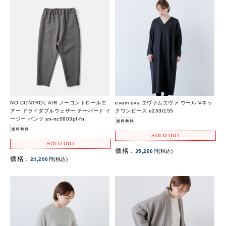
NO CONTROL AIR ノーコントロールエ
evam eva エヴァムエヴァ ウール Vネッ
アー ドライダブルウェザー テーパード イ
クワンピース e253t155
ージー パンツ sn-nc0603pf-fn
SOLD OUT
SOLD OUT
価格 :
35,200円
(税込)
価格 :
24,200円
(税込)