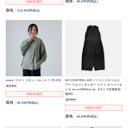
価格 :
46,200円
(税込)
SOLD OUT
価格 :
110,000円
(税込)
susuri ススリ リネン ハルシャツ 25-351
NO CONTROL AIR ノーコントロールエ
アー ウエストギャザー ワイド オーバーオ
ール sn-nc0809oo-nk 【サイズ交換初回
無料】
SOLD OUT
価格 :
42,900円
(税込)
SOLD OUT
価格 :
44,000円
(税込)