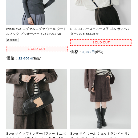
evam eva エヴァムエヴァ ウール タート
Si-Si-Si スースースー X字 ゴム サスペン
ルネック プルオーバー e253k002-yo
ダー2025-ss315-tr
SOLD OUT
SOLD OUT
価格 :
3,300円
(税込)
価格 :
22,000円
(税込)
Scye サイ ソフトレザーパファー ミニボ
Scye サイ ウール シェットランド ヘリン