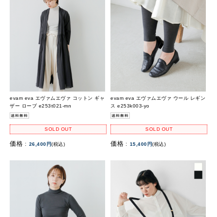
evam eva エヴァムエヴァ コットン ギャ
evam eva エヴァムエヴァ ウール レギン
ザー ローブ e253t021-mn
ス e253k003-yo
SOLD OUT
SOLD OUT
価格 :
価格 :
26,400円
(税込)
15,400円
(税込)