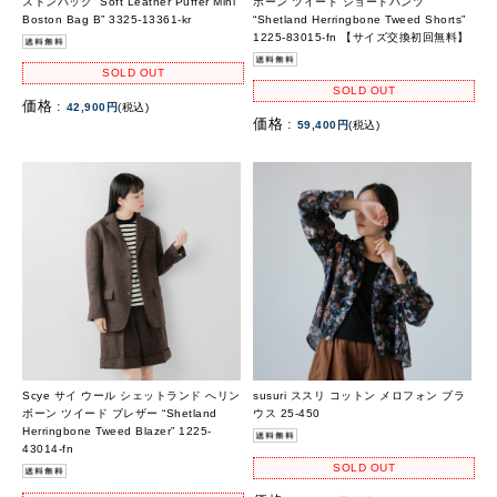
ストンバッグ “Soft Leather Puffer Mini
ボーン ツイード ショートパンツ
Boston Bag B” 3325-13361-kr
“Shetland Herringbone Tweed Shorts”
1225-83015-fn 【サイズ交換初回無料】
SOLD OUT
SOLD OUT
価格 :
42,900円
(税込)
価格 :
59,400円
(税込)
Scye サイ ウール シェットランド へリン
susuri ススリ コットン メロフォン ブラ
ボーン ツイード ブレザー “Shetland
ウス 25-450
Herringbone Tweed Blazer” 1225-
43014-fn
SOLD OUT