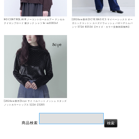
NO CONTROL AIR ノーコントロールエアー テンセル
[2026aw新作]SCYE BASICS サイベーシックス オー
ナイロンブロード 裾タック シャツ hr-nc0303sf
ガニックコットン ユーズドウォッシュ バギーデニムパ
ンツ 5726-83536 【サイズ・カラー交換初回無料】
[2026aw新作]Scye サイ ベルベット メッシュ スタッズ
ノットカラートップス 1226-23205
商品検索