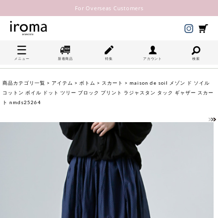
For Overseas Customers
メニュー
新着商品
特集
アカウント
検索
商品カテゴリ一覧
>
アイテム
>
ボトム
>
スカート
> maison de soil メゾン ド ソイル
コットン ボイル ドット ツリー ブロック プリント ラジャスタン タック ギャザー スカー
ト nmds25264