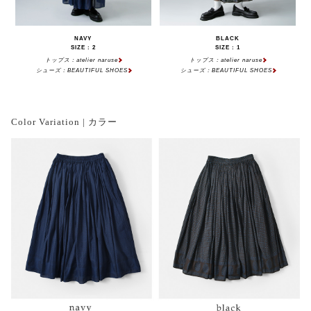
NAVY
BLACK
SIZE : 2
SIZE : 1
トップス：atelier naruse
トップス：atelier naruse
シューズ：BEAUTIFUL SHOES
シューズ：BEAUTIFUL SHOES
Color Variation | カラー