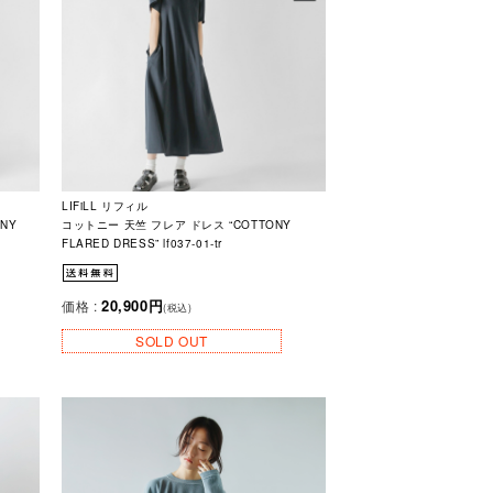
LIFiLL リフィル
NY
コットニー 天竺 フレア ドレス “COTTONY
FLARED DRESS” lf037-01-tr
20,900円
価格 :
(税込)
SOLD OUT