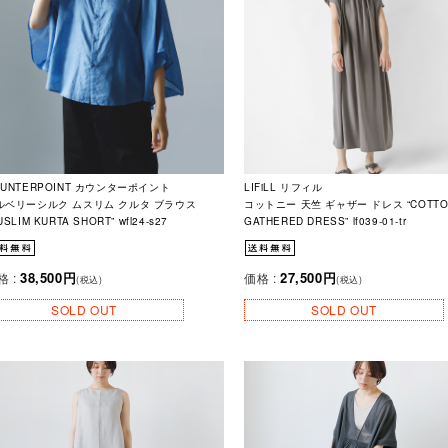
OUNTERPOINT カウンターポイント
LIFiLL リフィル
ルベリーシルク ムスリム クルタ ブラウス
コットニー 天竺 ギャザー ドレス “COTTO
USLIM KURTA SHORT” wfl24-s27
GATHERED DRESS” lf039-01-tr
38,500円
27,500円
格 :
価格 :
(税込)
(税込)
SOLD OUT
SOLD OUT