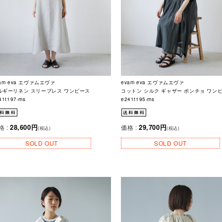
am eva エヴァムエヴァ
evam eva エヴァムエヴァ
ルギーリネン スリーブレス ワンピース
コットン シルク ギャザー ポンチョ ワン
41t197-ms
e241t195-ms
28,600円
29,700円
格 :
価格 :
(税込)
(税込)
SOLD OUT
SOLD OUT