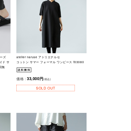
ューズ
atelier naruse アトリエナルセ
イド サ
コットン サマー フォーマル ワンピース f03080
初回無
33,000円
価格 :
(税込)
SOLD OUT