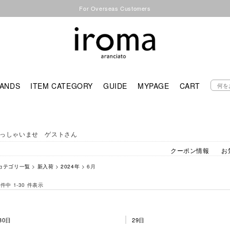
For Overseas Customers
ANDS
ITEM CATEGORY
GUIDE
MYPAGE
CART
っしゃいませ ゲストさん
クーポン情報
お
カテゴリ一覧
>
新入荷
>
2024年
> 6月
 件中 1-30 件表示
30日
29日