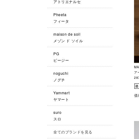
アトリエナルセ
Pheeta
フィータ
maison de soil
メゾン ド ソイル
PG
ピージー
MA
アー
noguchi
28
ノグチ
Yammart
価
ヤマート
suro
スロ
全てのブランドを見る