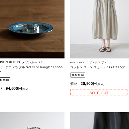
ISON RUBUS. メゾンルーバス
evam eva エヴァムエヴァ
ル デコ バングル “art deco bangle” ar-006-
コットン ローン スカート e241t215-yo
7
20,900円
価格 :
(税込)
94,600円
格 :
(税込)
SOLD OUT