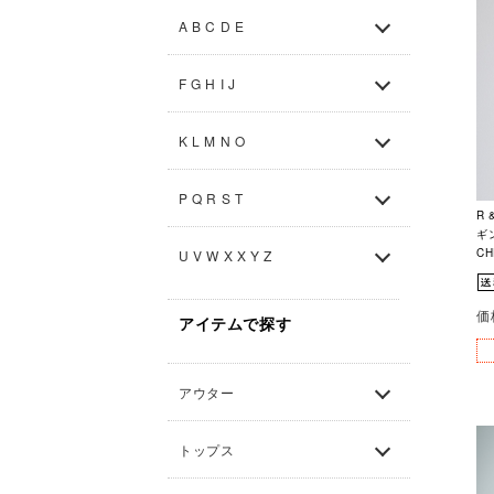
A B C D E
F G H I J
K L M N O
P Q R S T
R 
ギ
CH
U V W X X Y Z
価
アイテムで探す
アウター
トップス