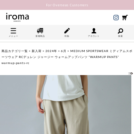
For Overseas Customers
メニュー
新着商品
特集
アカウント
検索
商品カテゴリ一覧
>
新入荷
>
2024年
>
6月
> MEDIUM SPORTSWEAR ミディアムスポ
ーツウェア RCデュレン ジャージー ウォームアップパンツ “WARMUP PANTS”
warmup-pants-rc