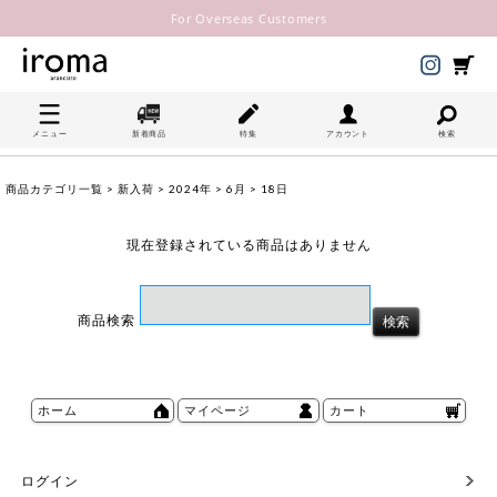
For Overseas Customers
メニュー
新着商品
特集
アカウント
検索
商品カテゴリ一覧
>
新入荷
>
2024年
>
6月
> 18日
現在登録されている商品はありません
商品検索
ホーム
マイページ
カート
ログイン