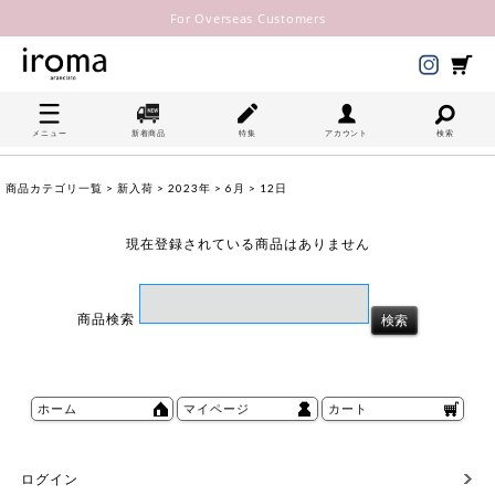
For Overseas Customers
メニュー
新着商品
特集
アカウント
検索
商品カテゴリ一覧
>
新入荷
>
2023年
>
6月
> 12日
現在登録されている商品はありません
商品検索
ホーム
マイページ
カート
ログイン