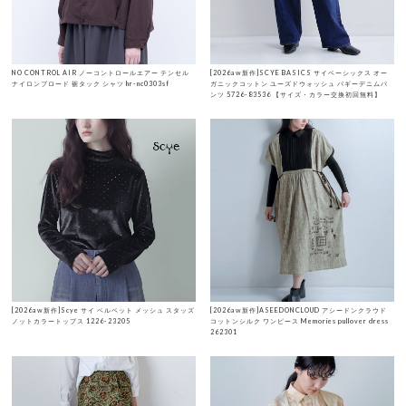
NO CONTROL AIR ノーコントロールエアー テンセル
[2026aw新作]SCYE BASICS サイベーシックス オー
ナイロンブロード 裾タック シャツ hr-nc0303sf
ガニックコットン ユーズドウォッシュ バギーデニムパ
ンツ 5726-83536 【サイズ・カラー交換初回無料】
[2026aw新作]Scye サイ ベルベット メッシュ スタッズ
[2026aw新作]ASEEDONCLOUD アシードンクラウド
ノットカラートップス 1226-23205
コットンシルク ワンピース Memories pullover dress
262301