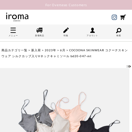
For Overseas Customers
メニュー
新着商品
特集
アカウント
検索
商品カテゴリ一覧
>
新入荷
>
2023年
>
6月
> COCOONA SKINWEAR コクーナスキン
ウェア シルクカップ入りVネックキャミソール bd20-047-mt