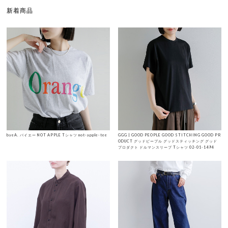
新着商品
byeA. バイエー NOT APPLE Tシャツ not-apple-tee
GGG | GOOD PEOPLE GOOD STITCHING GOOD PR
ODUCT グッドピープル グッドスティッチング グッド
プロダクト ドルマンスリーブ Tシャツ 02-01-1494