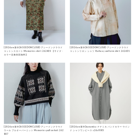
[2026aw新作]ASEEDONCLOUD アシードンクラウド
[2026aw新作]ASEEDONCLOUD アシードンクラウド
コットンスカート Memories skirt 262401 【サイズ・
コットンリネン シャツ Railway uniform shirt 262601
カラー交換初回無料】
[2026aw新作]ASEEDONCLOUD アシードンクラウド
[2026aw新作]nanamica ナナミカ バンドカラー ウイン
ウール プルオーバーニット Memories pull on knit 262
ド シャツワンピース s26sf085
807