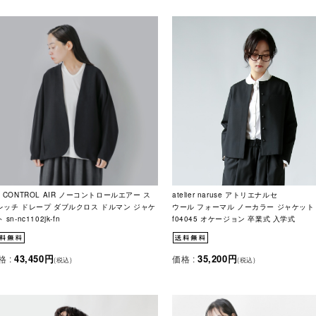
O CONTROL AIR ノーコントロールエアー ス
atelier naruse アトリエナルセ
レッチ ドレープ ダブルクロス ドルマン ジャケ
ウール フォーマル ノーカラー ジャケット
 sn-nc1102jk-fn
f04045 オケージョン 卒業式 入学式
43,450円
35,200円
格 :
価格 :
(税込)
(税込)