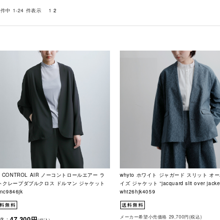
 件中 1-24 件表示
1
2
O CONTROL AIR ノーコントロールエアー ラ
whyto ホワイト ジャガード スリット オ
トクレープダブルクロス ドルマン ジャケット
イズ ジャケット “jacquard slit over jacke
-nc9846jk
wht26hjk4059
メーカー希望小売価格 29,700円(税込)
47,300円
格 :