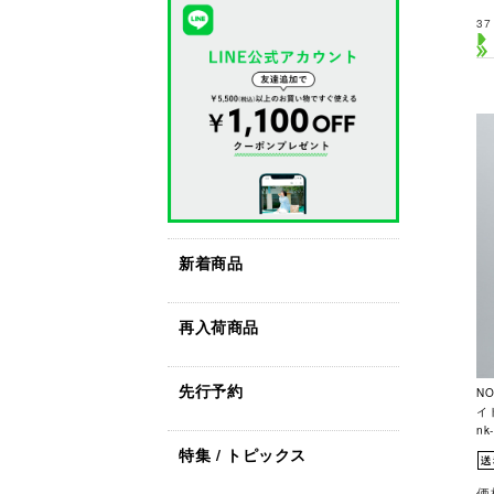
37
新着商品
再入荷商品
先行予約
N
イ
nk
特集 / トピックス
価