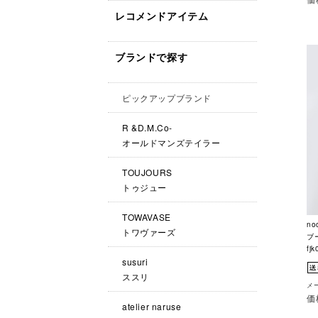
レコメンドアイテム
ブランドで探す
ピックアップブランド
R &D.M.Co-
オールドマンズテイラー
TOUJOURS
トゥジュー
TOWAVASE
no
トワヴァーズ
ブ
fjk
susuri
ススリ
メー
価
atelier naruse