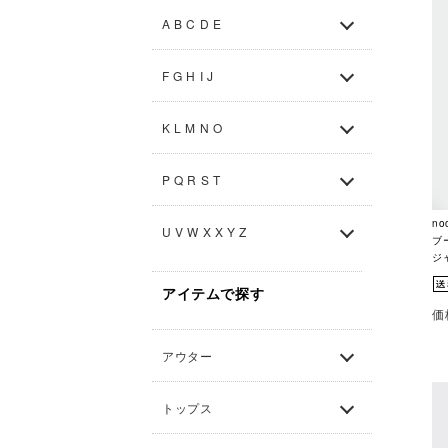
A B C D E
F G H I J
K L M N O
P Q R S T
no
U V W X X Y Z
ブ
ジャ
アイテムで探す
価
アウター
トップス