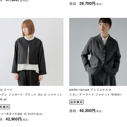
(税込)
29,700円
価格 :
(税込)
oy ヌーイ
atelier naruse アトリエナルセ
ークレ ジャガード ブラック ボレロ ジャケット
リネン テーラード ジャケット f04061
09-yo
46,200円
価格 :
(税込)
カー希望小売価格 42,900円(税込)
42,900円
格 :
(税込)