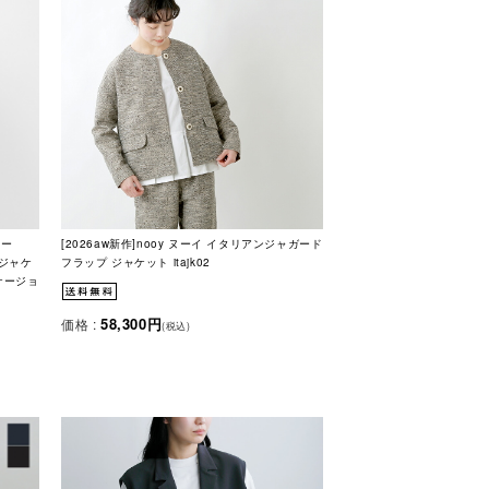
アー
[2026aw新作]nooy ヌーイ イタリアンジャガード
 ジャケ
フラップ ジャケット itajk02
オケージョ
58,300円
価格 :
(税込)