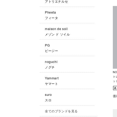
アトリエナルセ
Pheeta
フィータ
maison de soil
メゾン ド ソイル
PG
ピージー
noguchi
ノグチ
N
ト
Yammart
ット
ヤマート
suro
価
スロ
全てのブランドを見る