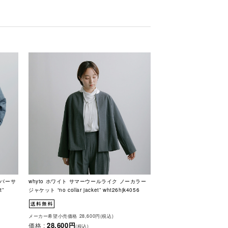
ーバーサ
whyto ホワイト サマーウールライク ノーカラー
t”
ジャケット “no collar jacket” wht26hjk4056
メーカー希望小売価格 28,600円(税込)
28,600円
価格 :
(税込)