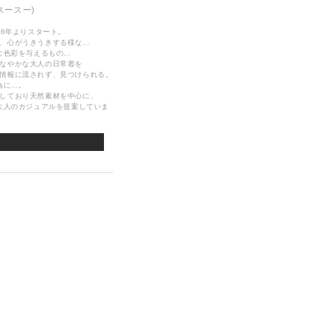
スースー)
06年よりスタート。
、心がうきうきする様な…
に色彩を与えるもの…
なやかな大人の日常着を
情報に流されず、見つけられる。
為に…。
しており天然素材を中心に、
大人のカジュアルを提案していま