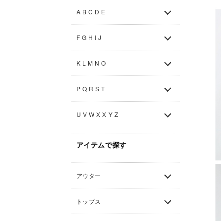
A B C D E
F G H I J
K L M N O
P Q R S T
U V W X X Y Z
アイテムで探す
アウター
トップス