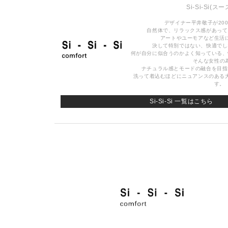
Si-Si-Si
(スー
デザイナー平井敬子が20
自然体で、リラックス感があって
アートやユーモアなど生活
決して特別ではない、快適でし
何が自分に似合うのかよく知っている、
そんな女性の
ナチュラル感とモードの融合を目指
洗って着込むほどにニュアンスのある
す。
Si-Si-Si 一覧はこちら