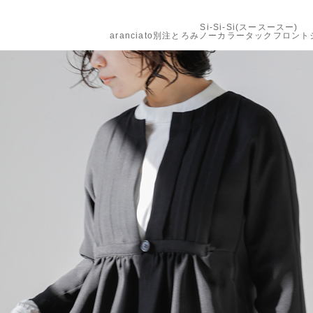
Si-Si-Si(スースースー)
aranciato別注とろみノーカラータックフロント