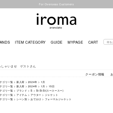
For Overseas Customers
ANDS
ITEM CATEGORY
GUIDE
MYPAGE
CART
っしゃいませ ゲストさん
クーポン情報
テゴリ一覧
>
新入荷
>
2024年
>
1月
テゴリ一覧
>
新入荷
>
2024年
>
1月
>
15日
テゴリ一覧
>
ブランド
>
S
>
Si-Si-Si(スースースー)
テゴリ一覧
>
アイテム
>
アウター
>
ジャケット
テゴリ一覧
>
シーン別
>
おでかけ
>
フォーマルジャケット