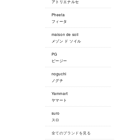
アトリエナルセ
Pheeta
フィータ
maison de soil
メゾン ド ソイル
PG
ピージー
noguchi
ノグチ
Yammart
ヤマート
suro
スロ
全てのブランドを見る