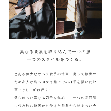
異なる要素を取り込んで⼀つの服
⼀つのスタイルをつくる。
とある偉大なオペラ歌手の遺言に従って散骨の
ため友人が島へ向かう船上での様子を描いた映
画 ”そして船は行く”
散らばった異なる因子を集めて、一つの雰囲気
に包み込む映画から受けた印象から始まった今