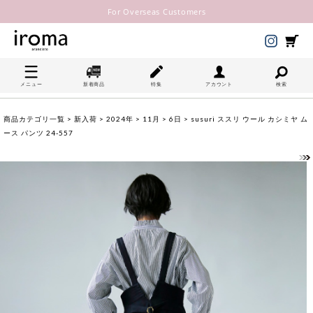
For Overseas Customers
メニュー
新着商品
特集
アカウント
検索
商品カテゴリ一覧
>
新入荷
>
2024年
>
11月
>
6日
> susuri ススリ ウール カシミヤ ム
ース パンツ 24-557