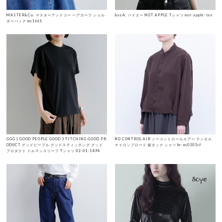
MASTER&Co. マスターアンドコー ヘアカーフ ショル
byeA. バイエー NOT APPLE Tシャツ not-apple-tee
ダーバッグ mc1661
GGG | GOOD PEOPLE GOOD STITCHING GOOD PR
NO CONTROL AIR ノーコントロールエアー テンセル
ODUCT グッドピープル グッドスティッチング グッド
ナイロンブロード 裾タック シャツ hr-nc0303sf
プロダクト ドルマンスリーブ Tシャツ 02-01-1494