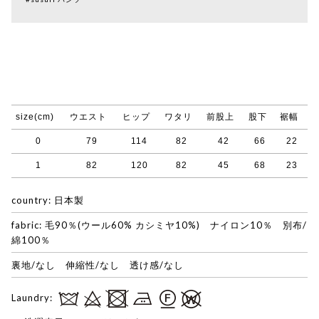
size(cm)
ウエスト
ヒップ
ワタリ
前股上
股下
裾幅
0
79
114
82
42
66
22
1
82
120
82
45
68
23
country: 日本製
fabric: 毛90％(ウール60% カシミヤ10%) ナイロン10％ 別布/
綿100％
裏地/なし 伸縮性/なし 透け感/なし
Laundry: