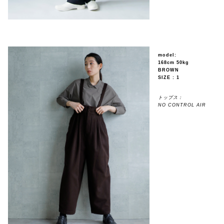
model:
168cm 50kg
BROWN
SIZE : 1
トップス：
NO CONTROL AIR