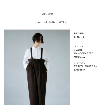
#OOTD
model:160cm 47kg
BROWN
SIZE : 1
トップス：
TENNE
HANDCRAFTED
MODERN
シューズ：
TRAVEL SHOES by
chausser