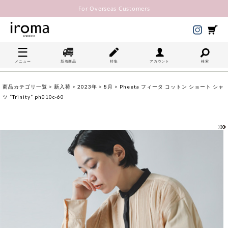
For Overseas Customers
メニュー
新着商品
特集
アカウント
検索
商品カテゴリ一覧
>
新入荷
>
2023年
>
8月
> Pheeta フィータ コットン ショート シャ
ツ “Trinity” ph010c-60