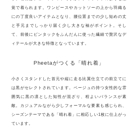
覚で着られます。ワンピースやカットソーの上から羽織る
にの丁度良いアイテムとなり、腰位置までの少し短めの丈
と手元までしっかり届く少し大きな袖がポイント。そし
て、前後にピンタックをふんだんに使った繊細で贅沢なデ
ィテールが大きな特徴となっています。
Pheetaがつくる「晴れ着」
小さくスタンドした首元や縦に走る比翼仕立ての前立てに
は黒がセレクトされています。ベージュの持つ女性的な雰
囲気に黒の凛とした知性が混ざり、程よいバランスが素
敵。カジュアルながら少しフォーマルな要素も感じられ、
シーズンテーマである「晴れ着」に相応しい1枚に仕上がっ
ています。