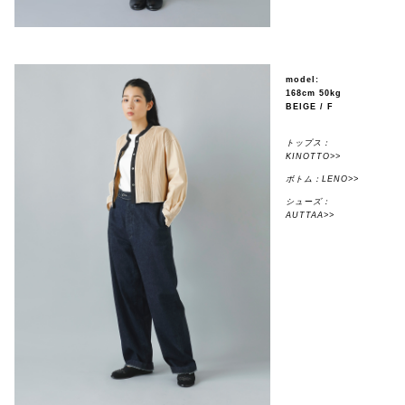
model:
168cm 50kg
BEIGE / F
トップス：
KINOTTO>>
ボトム：LENO>>
シューズ：
AUTTAA>>