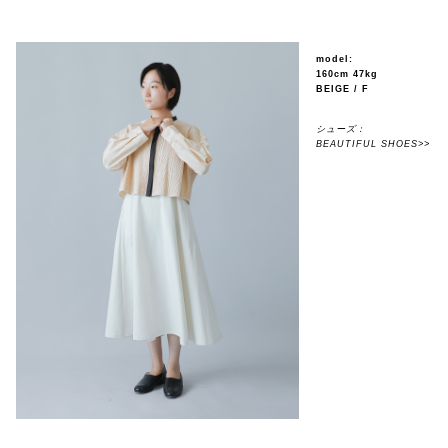
model:
160cm 47kg
BEIGE / F
シューズ：
BEAUTIFUL SHOES>>