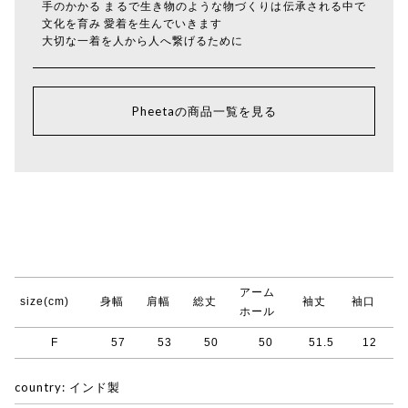
手のかかる まるで生き物のような物づくりは伝承される中で
文化を育み 愛着を生んでいきます
大切な一着を人から人へ繋げるために
Pheetaの商品一覧を見る
アーム
size(cm)
身幅
肩幅
総丈
袖丈
袖口
ホール
F
57
53
50
50
51.5
12
country: インド製