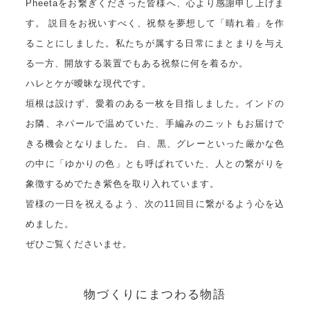
Pheetaをお繋ぎくださった皆様へ、心より感謝申し上げま
す。 説目をお祝いすべく、祝祭を夢想して「晴れ着」を作
ることにしました。私たちが属する日常にまとまりを与え
る一方、開放する装置でもある祝祭に何を着るか。
ハレとケが曖昧な現代です。
垣根は設けず、愛着のある一枚を目指しました。インドの
お隣、ネパールで温めていた、手編みのニットもお届けで
きる機会となりました。 白、黒、グレーといった厳かな色
の中に「ゆかりの色」とも呼ばれていた、人との繋がりを
象徴するめでたき紫色を取り入れています。
皆様の一日を祝えるよう、次の11回目に繋がるよう心を込
めました。
ぜひご覧くださいませ。
物づくりにまつわる物語