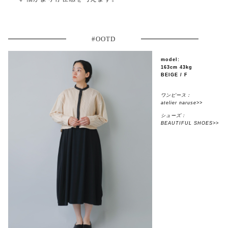
#OOTD
model:
163cm 43kg
BEIGE / F
ワンピース：
atelier naruse>>
シューズ：
BEAUTIFUL SHOES>>