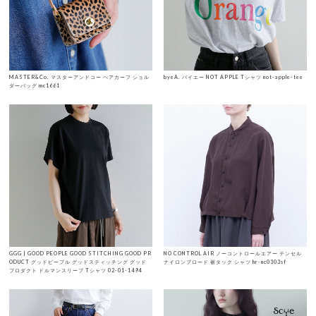
MASTER&Co. マスターアンドコー ヘアカーフ ショル
byeA. バイエー NOT APPLE Tシャツ not-apple-tee
ダーバッグ mc1661
GGG | GOOD PEOPLE GOOD STITCHING GOOD PR
NO CONTROL AIR ノーコントロールエアー テンセル
ODUCT グッドピープル グッドスティッチング グッド
ナイロンブロード 裾タック シャツ hr-nc0303sf
プロダクト ドルマンスリーブ Tシャツ 02-01-1494