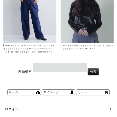
[2026aw新作]SCYE BASICS サイベーシックス オー
[2026aw新作]Scye サイ ベルベット メッシュ スタッズ
ガニックコットン ユーズドウォッシュ バギーデニムパ
ノットカラートップス 1226-23205
ンツ 5726-83536 【サイズ・カラー交換初回無料】
商品検索
ホーム
マイページ
カート
ログイン