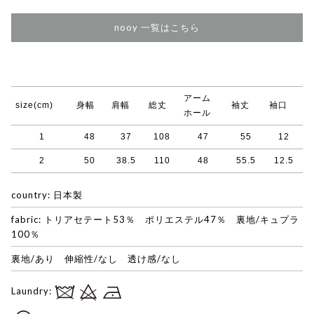
nooy 一覧はこちら
アーム
size(cm)
身幅
肩幅
総丈
袖丈
袖口
ホール
1
48
37
108
47
55
12
2
50
38.5
110
48
55.5
12.5
country: 日本製
fabric: トリアセテート53％ ポリエステル47％ 裏地/キュプラ
100％
裏地/あり 伸縮性/なし 透け感/なし
Laundry: