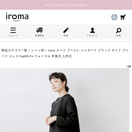
For Overseas Customers
メニュー
新着商品
特集
アカウント
検索
商品カテゴリ一覧
>
シーン別
> nooy ヌーイ ブークレ ジャガード ブラック サイド プリ
ーツ ドレス fop08-fn フォーマル 卒業式 入学式