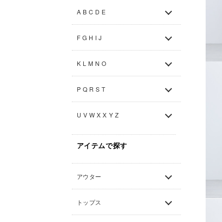
A B C D E
F G H I J
K L M N O
P Q R S T
U V W X X Y Z
アイテムで探す
アウター
トップス