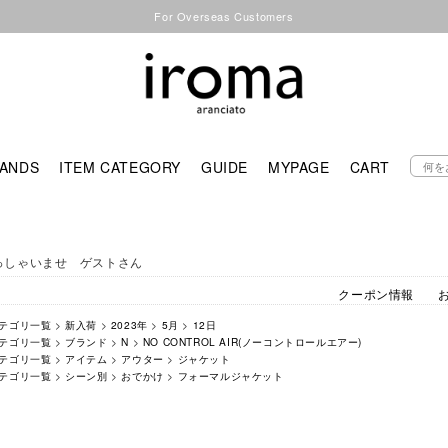
For Overseas Customers
ANDS
ITEM CATEGORY
GUIDE
MYPAGE
CART
っしゃいませ ゲストさん
クーポン情報
テゴリ一覧
>
新入荷
>
2023年
>
5月
>
12日
テゴリ一覧
>
ブランド
>
N
>
NO CONTROL AIR(ノーコントロールエアー)
テゴリ一覧
>
アイテム
>
アウター
>
ジャケット
テゴリ一覧
>
シーン別
>
おでかけ
>
フォーマルジャケット