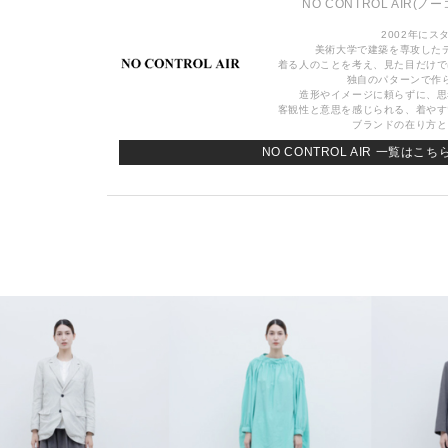
NO CONTROL AIR
(ノー
2002年にス
美術大学で建築を専攻した
着る人のことを考え、見た目だけで
独自のパターンで作
造形やイメージに頼らずに、思
客観性と意思を感じられる、着やす
ブランドの在り方と
NO CONTROL AIR 一覧はこち