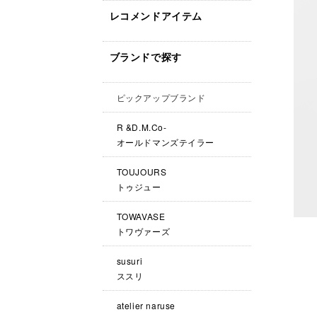
レコメンドアイテム
ブランドで探す
ピックアップブランド
R &D.M.Co-
オールドマンズテイラー
TOUJOURS
トゥジュー
TOWAVASE
トワヴァーズ
susuri
ススリ
atelier naruse