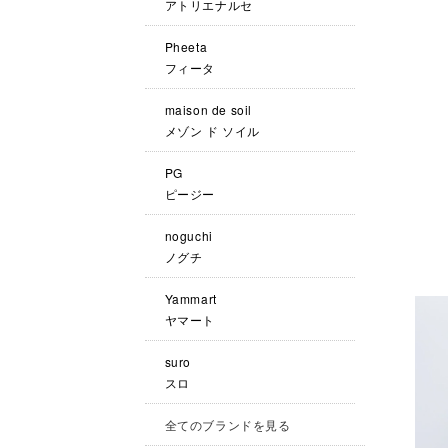
アトリエナルセ
Pheeta
フィータ
maison de soil
メゾン ド ソイル
PG
ピージー
noguchi
ノグチ
Yammart
ヤマート
suro
スロ
全てのブランドを見る