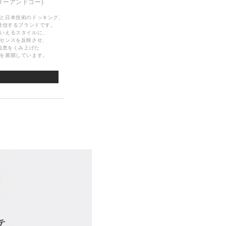
ターアンドコー)
と日本技術のドッキング、
発信するブランドです。
いえるスタイルに、
センスを反映させ、
知恵をくみ上げた
を展開しています。