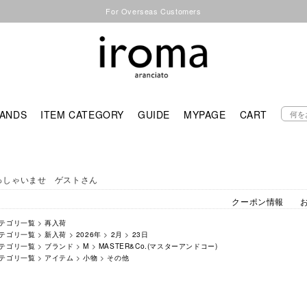
For Overseas Customers
ANDS
ITEM CATEGORY
GUIDE
MYPAGE
CART
っしゃいませ ゲストさん
クーポン情報
テゴリ一覧
>
再入荷
テゴリ一覧
>
新入荷
>
2026年
>
2月
>
23日
テゴリ一覧
>
ブランド
>
M
>
MASTER&Co.(マスターアンドコー)
テゴリ一覧
>
アイテム
>
小物
>
その他