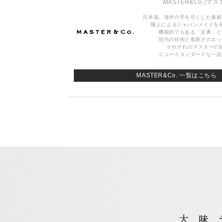
MASTER&Co.
(マス
日本発。海外の手を尽くした素材
職人によるジャパンメイドを
機能的でもある「定番」と
現代の技術と着易さのエッ
それぞれのマスターの
ニュースタンダードな一品
MASTER&Co. 一覧はこちら