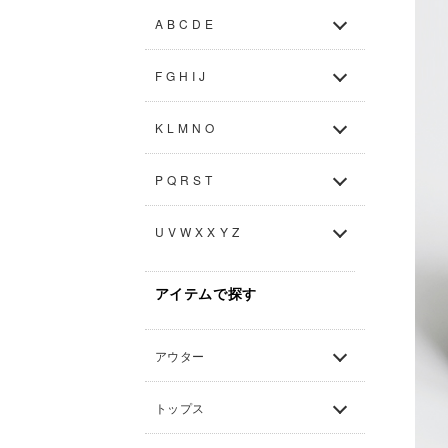
A B C D E
F G H I J
K L M N O
P Q R S T
U V W X X Y Z
アイテムで探す
アウター
トップス