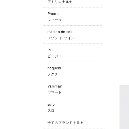
アトリエナルセ
Pheeta
フィータ
maison de soil
メゾン ド ソイル
PG
ピージー
noguchi
ノグチ
Yammart
ヤマート
suro
スロ
全てのブランドを見る