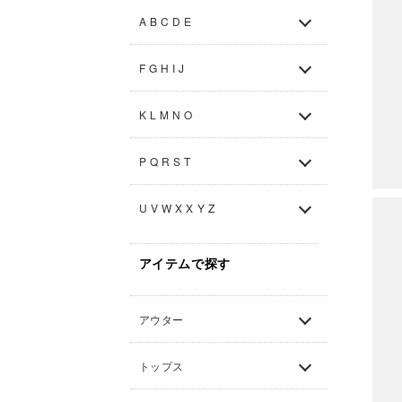
A B C D E
F G H I J
K L M N O
P Q R S T
U V W X X Y Z
アイテムで探す
アウター
トップス