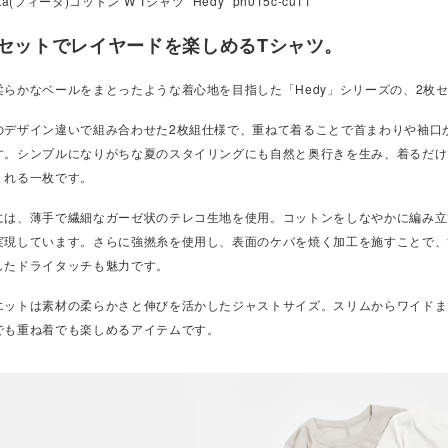
ta(フィータ)コットン W Tシャツ “Hedy” ph015c-cu11
枚セットでレイヤードを楽しめるTシャツ。
柔らかなベールをまとったような着心地を目指した「Hedy」シリーズの、2枚
のデザイン違いで組み合わせた2枚組仕様で、重ねて着ることで首まわりや袖口
す。シンプルになりがちな夏のスタイリングにも自然と奥行きを生み、着るだけ
くれる一枚です。
には、薄手で繊細なガーゼ状のテレコ生地を使用。コットンをしなやかに編み立
実現しています。さらに強撚糸を使用し、表面のケバを焼く加工を施すことで、
したドライタッチも魅力です。
エットは素材の柔らかさと伸びを活かしたジャストサイズ。スリムからワイドま
でも重ね着でも楽しめるアイテムです。