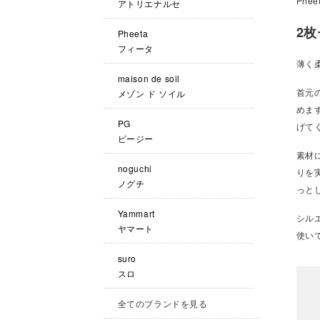
Phee
アトリエナルセ
2
Pheeta
フィータ
薄く
maison de soil
首元
メゾン ド ソイル
めま
PG
げて
ピージー
素材
noguchi
りを
ノグチ
っと
Yammart
シル
ヤマート
使い
suro
スロ
全てのブランドを見る