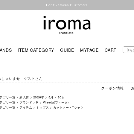
For Overseas Customers
ANDS
ITEM CATEGORY
GUIDE
MYPAGE
CART
っしゃいませ ゲストさん
クーポン情報
テゴリ一覧
>
新入荷
>
2026年
>
5月
>
30日
テゴリ一覧
>
ブランド
>
P
>
Pheeta(フィータ)
テゴリ一覧
>
アイテム
>
トップス
>
カットソー・Tシャツ