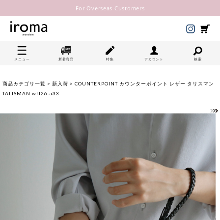
For Overseas Customers
メニュー
新着商品
特集
アカウント
検索
商品カテゴリ一覧
>
新入荷
> COUNTERPOINT カウンターポイント レザー タリスマン
TALISMAN wfl26-a33