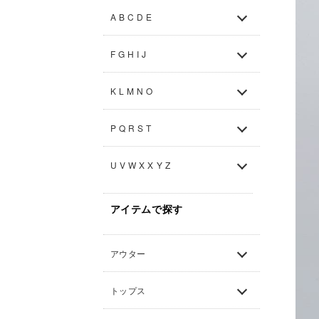
A B C D E
F G H I J
K L M N O
P Q R S T
U V W X X Y Z
アイテムで探す
アウター
トップス