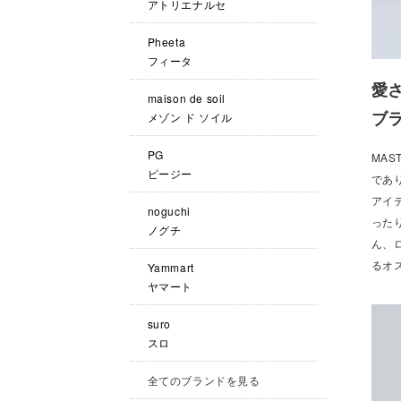
アトリエナルセ
Pheeta
フィータ
愛
maison de soil
ブ
メゾン ド ソイル
PG
MAS
ピージー
であ
アイ
noguchi
った
ノグチ
ん、
るオ
Yammart
ヤマート
suro
スロ
全てのブランドを見る