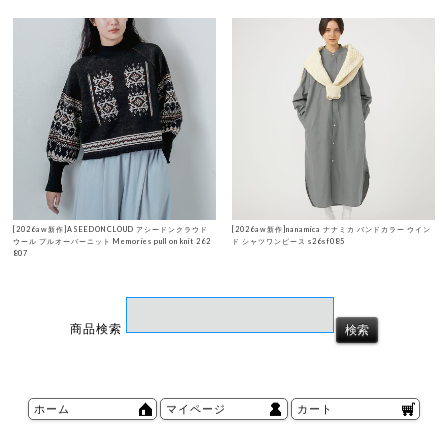
[2026aw新作]ASEEDONCLOUD アシードンクラウド
[2026aw新作]nanamica ナナミカ バンドカラー ウイン
ウール プルオーバーニット Memories pull on knit 262
ド シャツワンピース s26sf085
807
商品検索
ホーム
マイページ
カート