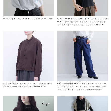
byeA. バイエー NOT APPLE Tシャツ not-apple-tee
GGG | GOOD PEOPLE GOOD STITCHING GOOD PR
ODUCT グッドピープル グッドスティッチング グッド
プロダクト ドルマンスリーブ Tシャツ 02-01-1494
NO CONTROL AIR ノーコントロールエアー テンセル
[2026aw新作]SCYE BASICS サイベーシックス オー
ナイロンブロード 裾タック シャツ hr-nc0303sf
ガニックコットン ユーズドウォッシュ バギーデニムパ
ンツ 5726-83536 【サイズ・カラー交換初回無料】