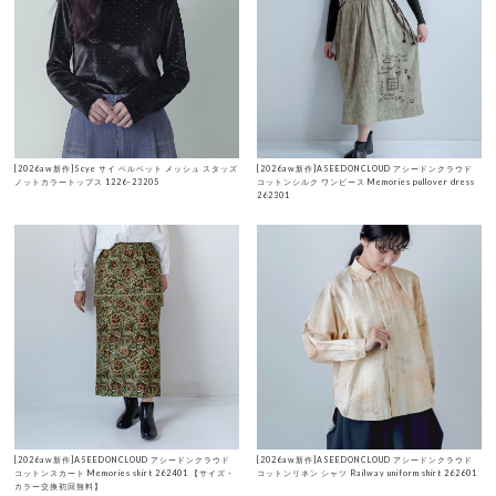
[2026aw新作]Scye サイ ベルベット メッシュ スタッズ
[2026aw新作]ASEEDONCLOUD アシードンクラウド
ノットカラートップス 1226-23205
コットンシルク ワンピース Memories pullover dress
262301
[2026aw新作]ASEEDONCLOUD アシードンクラウド
[2026aw新作]ASEEDONCLOUD アシードンクラウド
コットンスカート Memories skirt 262401 【サイズ・
コットンリネン シャツ Railway uniform shirt 262601
カラー交換初回無料】