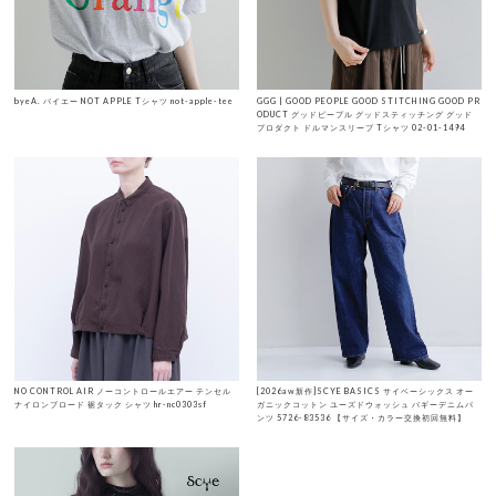
byeA. バイエー NOT APPLE Tシャツ not-apple-tee
GGG | GOOD PEOPLE GOOD STITCHING GOOD PR
ODUCT グッドピープル グッドスティッチング グッド
プロダクト ドルマンスリーブ Tシャツ 02-01-1494
NO CONTROL AIR ノーコントロールエアー テンセル
[2026aw新作]SCYE BASICS サイベーシックス オー
ナイロンブロード 裾タック シャツ hr-nc0303sf
ガニックコットン ユーズドウォッシュ バギーデニムパ
ンツ 5726-83536 【サイズ・カラー交換初回無料】