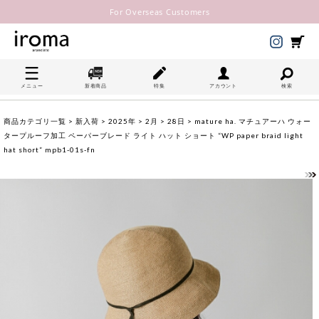
For Overseas Customers
メニュー
新着商品
特集
アカウント
検索
商品カテゴリ一覧
>
新入荷
>
2025年
>
2月
>
28日
> mature ha. マチュアーハ ウォー
タープルーフ加工 ペーパーブレード ライト ハット ショート “WP paper braid light
hat short” mpb1-01s-fn