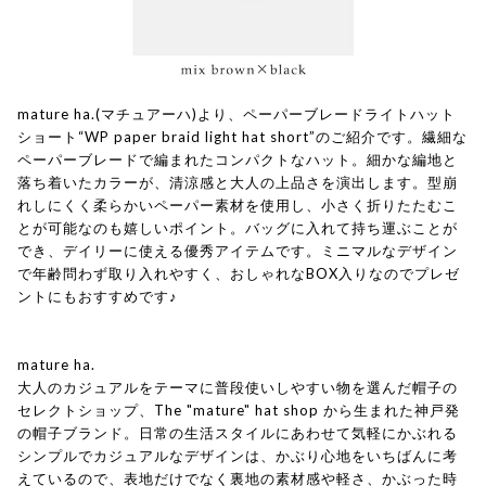
mature ha.(マチュアーハ)より、ペーパーブレードライトハット
ショート“WP paper braid light hat short”のご紹介です。繊細な
ペーパーブレードで編まれたコンパクトなハット。細かな編地と
落ち着いたカラーが、清涼感と大人の上品さを演出します。型崩
れしにくく柔らかいペーパー素材を使用し、小さく折りたたむこ
とが可能なのも嬉しいポイント。バッグに入れて持ち運ぶことが
でき、デイリーに使える優秀アイテムです。ミニマルなデザイン
で年齢問わず取り入れやすく、おしゃれなBOX入りなのでプレゼ
ントにもおすすめです♪
mature ha.
大人のカジュアルをテーマに普段使いしやすい物を選んだ帽子の
セレクトショップ、The "mature" hat shop から生まれた神戸発
の帽子ブランド。日常の生活スタイルにあわせて気軽にかぶれる
シンプルでカジュアルなデザインは、かぶり心地をいちばんに考
えているので、表地だけでなく裏地の素材感や軽さ、かぶった時