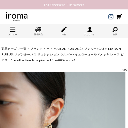
For Overseas Customers
メニュー
新着商品
特集
アカウント
検索
商品カテゴリ一覧
>
ブランド
>
M
>
MAISON RUBUS.(メゾンルーバス)
> MAISON
RUBUS. メゾンルーバス リコレクション シルバー×イエローゴールドメッキ レース ピ
アス L “recollection lace pierce L” re-005-same1