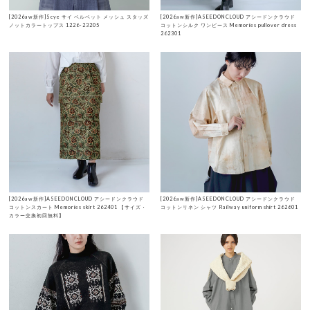
[2026aw新作]Scye サイ ベルベット メッシュ スタッズ
[2026aw新作]ASEEDONCLOUD アシードンクラウド
ノットカラートップス 1226-23205
コットンシルク ワンピース Memories pullover dress
262301
[2026aw新作]ASEEDONCLOUD アシードンクラウド
[2026aw新作]ASEEDONCLOUD アシードンクラウド
コットンスカート Memories skirt 262401 【サイズ・
コットンリネン シャツ Railway uniform shirt 262601
カラー交換初回無料】