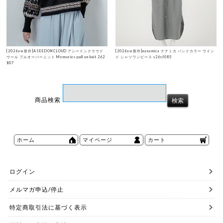
[2026aw新作]ASEEDONCLOUD アシードンクラウド
[2026aw新作]nanamica ナナミカ バンドカラー ウイン
ウール プルオーバーニット Memories pull on knit 262
ド シャツワンピース s26sf085
807
商品検索
ホーム
マイページ
カート
ログイン
メルマガ申込/停止
特定商取引法に基づく表示