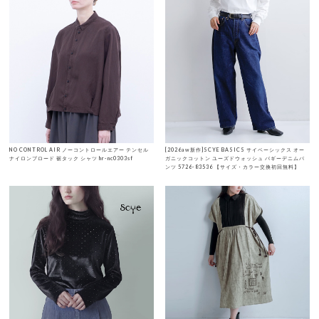
NO CONTROL AIR ノーコントロールエアー テンセル
[2026aw新作]SCYE BASICS サイベーシックス オー
ナイロンブロード 裾タック シャツ hr-nc0303sf
ガニックコットン ユーズドウォッシュ バギーデニムパ
ンツ 5726-83536 【サイズ・カラー交換初回無料】