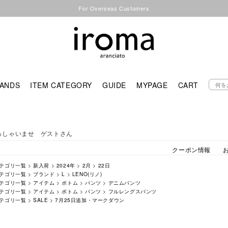
For Overseas Customers
ANDS
ITEM CATEGORY
GUIDE
MYPAGE
CART
っしゃいませ ゲストさん
クーポン情報
テゴリ一覧
>
新入荷
>
2024年
>
2月
>
22日
テゴリ一覧
>
ブランド
>
L
>
LENO(リノ)
テゴリ一覧
>
アイテム
>
ボトム
>
パンツ
>
デニムパンツ
テゴリ一覧
>
アイテム
>
ボトム
>
パンツ
>
フルレングスパンツ
テゴリ一覧
>
SALE
>
7月25日追加・マークダウン