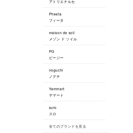
アトリエナルセ
Pheeta
フィータ
maison de soil
メゾン ド ソイル
PG
ピージー
noguchi
ノグチ
Yammart
ヤマート
suro
スロ
全てのブランドを見る