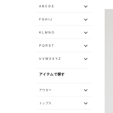
A B C D E
F G H I J
K L M N O
P Q R S T
U V W X X Y Z
アイテムで探す
アウター
トップス