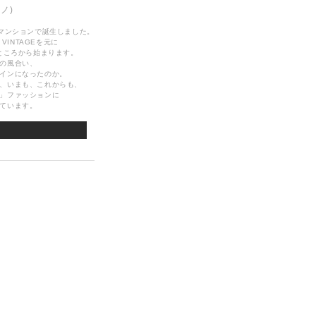
リノ)
なマンションで誕生しました。
VINTAGEを元に
ところから始まります。
の風合い、
インになったのか。
、いまも、これからも、
」ファッションに
ています。