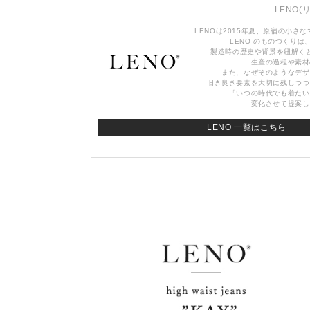
LENO
(
LENOは2015年夏、原宿の小さ
LENO のものづくりは、
製造時の歴史や背景を紐解く
生産の過程や素材
また、なぜそのようなデザ
旧き良き要素を大切に残しつつ
「いつの時代でも着たい
変化させて提案し
LENO 一覧はこちら