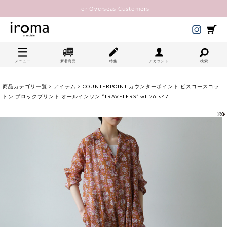
For Overseas Customers
メニュー
新着商品
特集
アカウント
検索
商品カテゴリ一覧
>
アイテム
> COUNTERPOINT カウンターポイント ビスコースコッ
トン ブロックプリント オールインワン “TRAVELERS” wfl26-s47