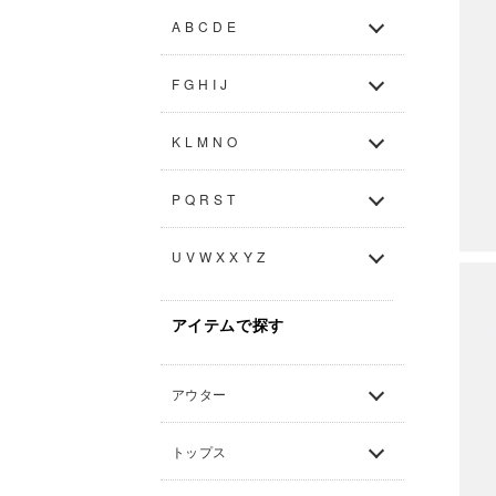
A B C D E
F G H I J
K L M N O
P Q R S T
U V W X X Y Z
アイテムで探す
アウター
トップス