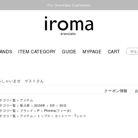
For Overseas Customers
ANDS
ITEM CATEGORY
GUIDE
MYPAGE
CART
っしゃいませ ゲストさん
クーポン情報
テゴリ一覧
>
アイテム
テゴリ一覧
>
新入荷
>
2026年
>
5月
>
30日
テゴリ一覧
>
ブランド
>
P
>
Pheeta(フィータ)
テゴリ一覧
>
アイテム
>
トップス
>
カットソー・Tシャツ