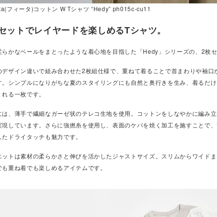
ta(フィータ)コットン W Tシャツ “Hedy” ph015c-cu11
枚セットでレイヤードを楽しめるTシャツ。
柔らかなベールをまとったような着心地を目指した「Hedy」シリーズの、2枚
のデザイン違いで組み合わせた2枚組仕様で、重ねて着ることで首まわりや袖口
す。シンプルになりがちな夏のスタイリングにも自然と奥行きを生み、着るだけ
くれる一枚です。
には、薄手で繊細なガーゼ状のテレコ生地を使用。コットンをしなやかに編み立
実現しています。さらに強撚糸を使用し、表面のケバを焼く加工を施すことで、
したドライタッチも魅力です。
エットは素材の柔らかさと伸びを活かしたジャストサイズ。スリムからワイドま
でも重ね着でも楽しめるアイテムです。