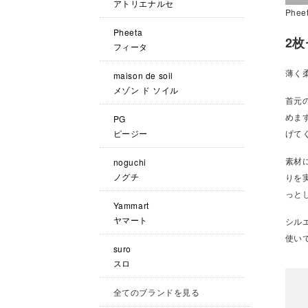
アトリエナルセ
Phee
Pheeta
2
フィータ
薄く
maison de soil
メゾン ド ソイル
首元
めま
PG
ピージー
げて
素材
noguchi
ノグチ
りを
っと
Yammart
ヤマート
シル
使い
suro
スロ
全てのブランドを見る