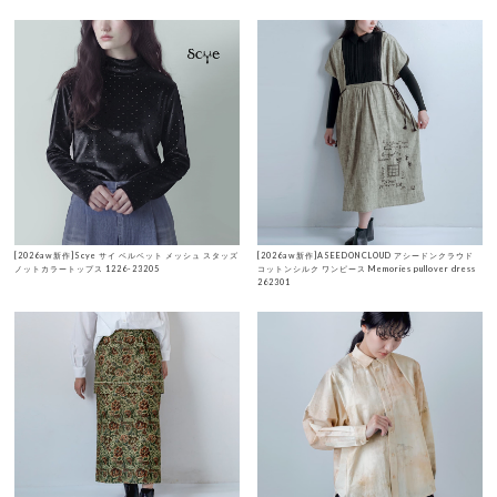
[2026aw新作]Scye サイ ベルベット メッシュ スタッズ
[2026aw新作]ASEEDONCLOUD アシードンクラウド
ノットカラートップス 1226-23205
コットンシルク ワンピース Memories pullover dress
262301