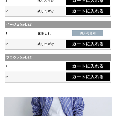
S
残りわずか
M
残りわずか
ベージュ(col.82)
S
在庫切れ
M
残りわずか
ブラウン(col.85)
S
M