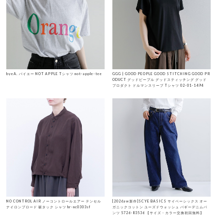
byeA. バイエー NOT APPLE Tシャツ not-apple-tee
GGG | GOOD PEOPLE GOOD STITCHING GOOD PR
ODUCT グッドピープル グッドスティッチング グッド
プロダクト ドルマンスリーブ Tシャツ 02-01-1494
NO CONTROL AIR ノーコントロールエアー テンセル
[2026aw新作]SCYE BASICS サイベーシックス オー
ナイロンブロード 裾タック シャツ hr-nc0303sf
ガニックコットン ユーズドウォッシュ バギーデニムパ
ンツ 5726-83536 【サイズ・カラー交換初回無料】