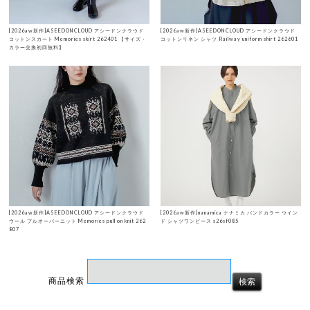
[2026aw新作]ASEEDONCLOUD アシードンクラウド
[2026aw新作]ASEEDONCLOUD アシードンクラウド
コットンスカート Memories skirt 262401 【サイズ・
コットンリネン シャツ Railway uniform shirt 262601
カラー交換初回無料】
[2026aw新作]ASEEDONCLOUD アシードンクラウド
[2026aw新作]nanamica ナナミカ バンドカラー ウイン
ウール プルオーバーニット Memories pull on knit 262
ド シャツワンピース s26sf085
807
商品検索