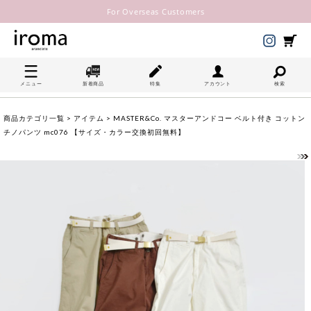
For Overseas Customers
メニュー
新着商品
特集
アカウント
検索
商品カテゴリ一覧
>
アイテム
> MASTER&Co. マスターアンドコー ベルト付き コットン
チノパンツ mc076 【サイズ・カラー交換初回無料】