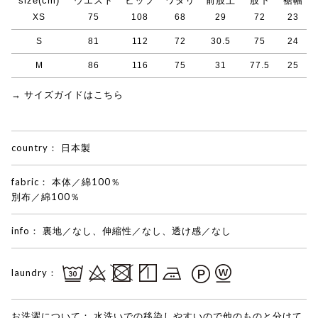
size(cm)
ウエスト
ヒップ
ワタリ
前股上
股下
裾幅
XS
75
108
68
29
72
23
S
81
112
72
30.5
75
24
M
86
116
75
31
77.5
25
→ サイズガイドはこちら
country：
日本製
fabric：
本体／綿100％
別布／綿100％
info：
裏地／なし、伸縮性／なし、透け感／なし
laundry：
お洗濯について：
水洗いでの移染しやすいので他のものと分けて