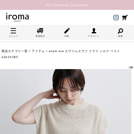
For Overseas Customers
メニュー
新着商品
特集
アカウント
検索
商品カテゴリ一覧
>
アイテム
> evam eva エヴァムエヴァ ドライ シルク ベスト
e261k185