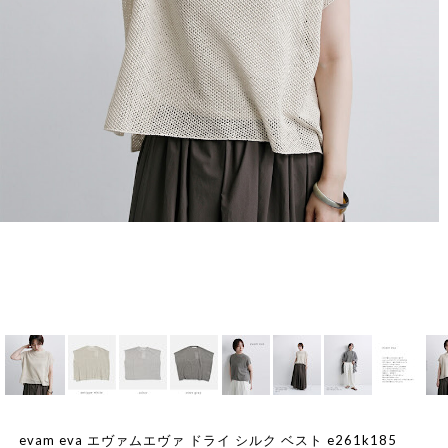
evam eva エヴァムエヴァ ドライ シルク ベスト e261k185