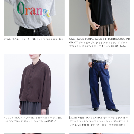
byeA. バイエー NOT APPLE Tシャツ not-apple-tee
GGG | GOOD PEOPLE GOOD STITCHING GOOD PR
ODUCT グッドピープル グッドスティッチング グッド
プロダクト ドルマンスリーブ Tシャツ 02-01-1494
NO CONTROL AIR ノーコントロールエアー テンセル
[2026aw新作]SCYE BASICS サイベーシックス オー
ナイロンブロード 裾タック シャツ hr-nc0303sf
ガニックコットン ユーズドウォッシュ バギーデニムパ
ンツ 5726-83536 【サイズ・カラー交換初回無料】