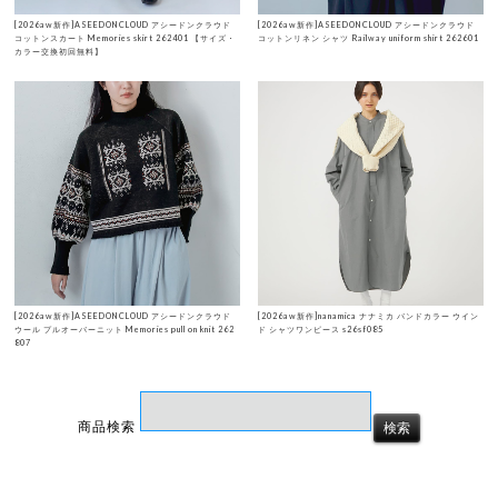
[2026aw新作]ASEEDONCLOUD アシードンクラウド
[2026aw新作]ASEEDONCLOUD アシードンクラウド
コットンスカート Memories skirt 262401 【サイズ・
コットンリネン シャツ Railway uniform shirt 262601
カラー交換初回無料】
[2026aw新作]ASEEDONCLOUD アシードンクラウド
[2026aw新作]nanamica ナナミカ バンドカラー ウイン
ウール プルオーバーニット Memories pull on knit 262
ド シャツワンピース s26sf085
807
商品検索