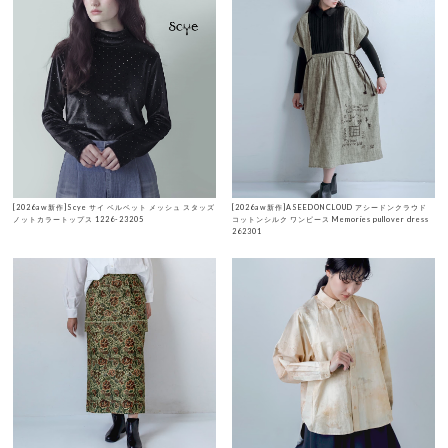
[2026aw新作]Scye サイ ベルベット メッシュ スタッズ
[2026aw新作]ASEEDONCLOUD アシードンクラウド
ノットカラートップス 1226-23205
コットンシルク ワンピース Memories pullover dress
262301