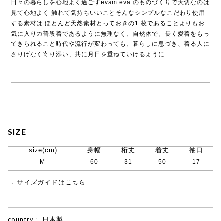
日々の暮らしを心地よく過ごすevam eva のものづくりで大切なのは
見て心地よく 触れて気持ちいいことそんなシンプルなこだわり使用
する素材は ほとんど天然素材とっておきの1 枚であることよりもお
気に入りの普段着であるように無理なく、自然体で。長く愛着をもっ
てきられること時代や流行が変わっても、暮らしに息づき、着る人に
さりげなく寄り添い、共に月日を重ねていけるように
→ evam eva商品一覧
SIZE
size(cm)
身幅
桁丈
着丈
袖口
M
60
31
50
17
→ サイズガイドはこちら
country：
日本製