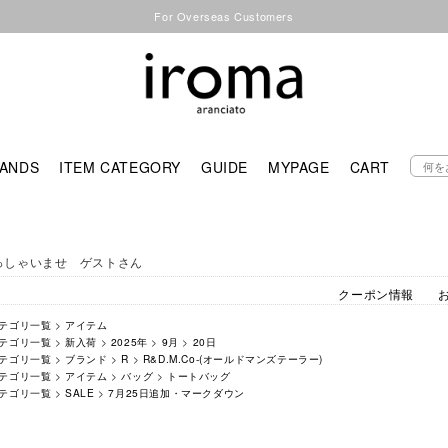
For Overseas Customers
ANDS
ITEM CATEGORY
GUIDE
MYPAGE
CART
っしゃいませ ゲストさん
クーポン情報
テゴリ一覧
>
アイテム
テゴリ一覧
>
新入荷
>
2025年
>
9月
>
20日
テゴリ一覧
>
ブランド
>
R
>
R&D.M.Co-(オールドマンズテーラー)
テゴリ一覧
>
アイテム
>
バッグ
>
トートバッグ
テゴリ一覧
>
SALE
>
7月25日追加・マークダウン