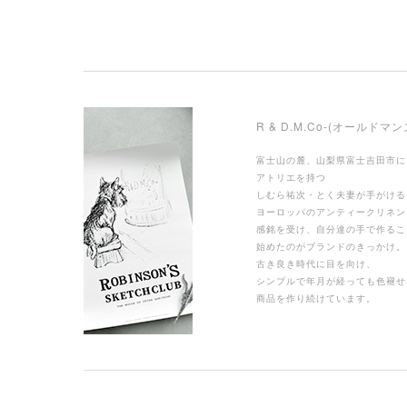
R & D.M.Co-(オールドマ
富士山の麓、山梨県富士吉田市に
アトリエを持つ
しむら祐次・とく夫妻が手がける
ヨーロッパのアンティークリネン
感銘を受け、自分達の手で作るこ
始めたのがブランドのきっかけ。
古き良き時代に目を向け、
シンプルで年月が経っても色褪せ
商品を作り続けています。