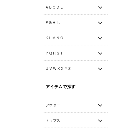
A B C D E
F G H I J
K L M N O
P Q R S T
U V W X X Y Z
アイテムで探す
アウター
トップス