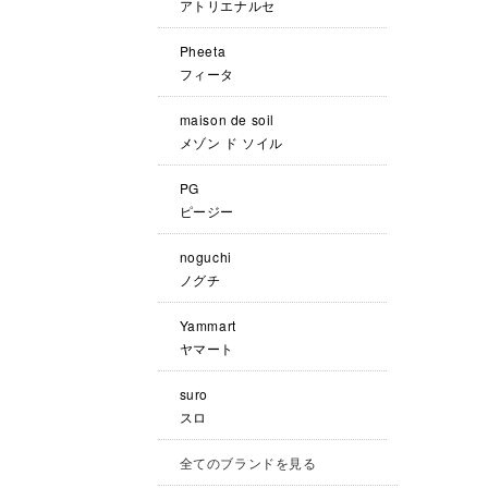
アトリエナルセ
Pheeta
フィータ
maison de soil
メゾン ド ソイル
PG
ピージー
noguchi
ノグチ
Yammart
ヤマート
suro
スロ
全てのブランドを見る