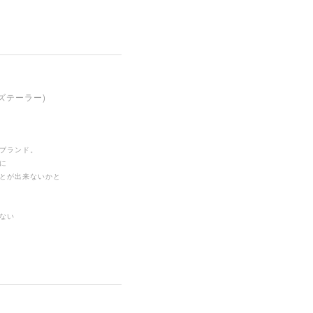
ンズテーラー)
ブランド。
に
とが出来ないかと
ない