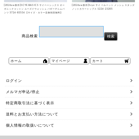
[2026aw新作]SCYE BASICS サイベーシックス オー
[2026aw新作]Scye サイ ベルベット メッシュ スタッズ
ガニックコットン ユーズドウォッシュ バギーデニムパ
ノットカラートップス 1226-23205
ンツ 5726-83536 【サイズ・カラー交換初回無料】
商品検索
ホーム
マイページ
カート
ログイン
メルマガ申込/停止
特定商取引法に基づく表示
送料とお支払い方法について
個人情報の取扱いについて