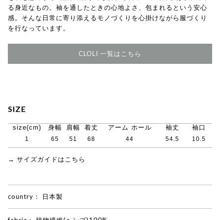
る身近なもの。袖を通したときの心地よさ、包まれるという安心
感。そんな日常に寄り添えるモノづくりを心掛けながら服づくり
を行なっています。
CLOLI 一覧はこちら
SIZE
size(cm)
身幅
肩幅
着丈
アーム ホール
袖丈
袖口
1
65
51
68
44
54.5
10.5
→ サイズガイドはこちら
country：
日本製
fabric：
植物繊維(ヘンプ)100%