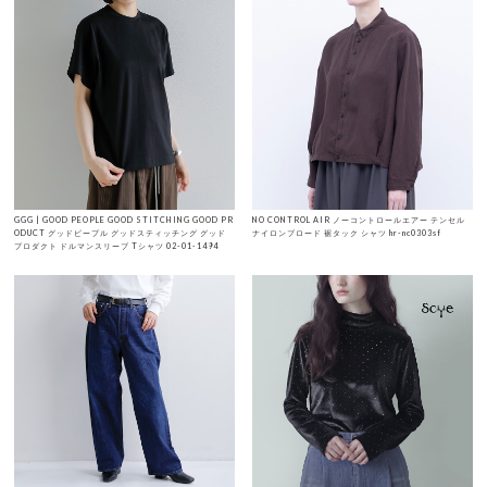
GGG | GOOD PEOPLE GOOD STITCHING GOOD PR
NO CONTROL AIR ノーコントロールエアー テンセル
ODUCT グッドピープル グッドスティッチング グッド
ナイロンブロード 裾タック シャツ hr-nc0303sf
プロダクト ドルマンスリーブ Tシャツ 02-01-1494