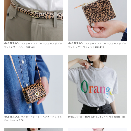
MASTER&Co. マスターアンドコー ヘアカーフ ダブル
MASTER&Co. マスターアンドコー ヘアカーフ ダブル
バットレザー ベルト mc1135
バット レザー ウォレット mc1140
MASTER&Co. マスターアンドコー ヘアカーフ ショル
byeA. バイエー NOT APPLE Tシャツ not-apple-tee
ダーバッグ mc1661