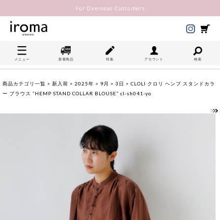
For Overseas Customers
メニュー
新着商品
特集
アカウント
検索
商品カテゴリ一覧
>
新入荷
>
2025年
>
9月
>
3日
> CLOLI クロリ ヘンプ スタンドカラ
ー ブラウス “HEMP STAND COLLAR BLOUSE” cl-sh041-yo