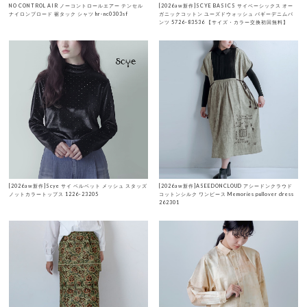
NO CONTROL AIR ノーコントロールエアー テンセル
[2026aw新作]SCYE BASICS サイベーシックス オー
ナイロンブロード 裾タック シャツ hr-nc0303sf
ガニックコットン ユーズドウォッシュ バギーデニムパ
ンツ 5726-83536 【サイズ・カラー交換初回無料】
[2026aw新作]Scye サイ ベルベット メッシュ スタッズ
[2026aw新作]ASEEDONCLOUD アシードンクラウド
ノットカラートップス 1226-23205
コットンシルク ワンピース Memories pullover dress
262301