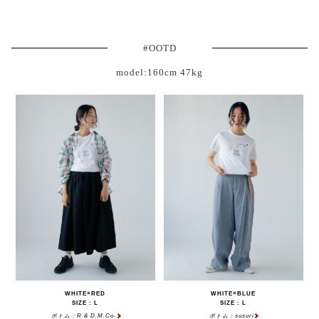
#OOTD
model:160cm 47kg
WHITE×RED
WHITE×BLUE
SIZE : L
SIZE : L
ボトム：R & D.M.Co-
ボトム：susuri