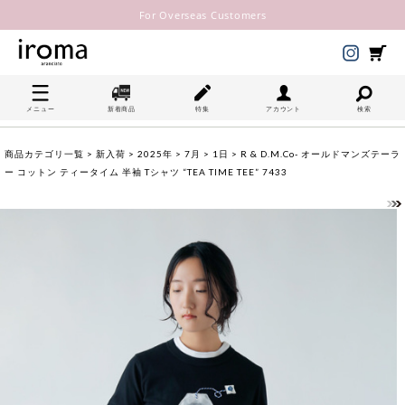
For Overseas Customers
メニュー
新着商品
特集
アカウント
検索
商品カテゴリ一覧
>
新入荷
>
2025年
>
7月
>
1日
> R & D.M.Co- オールドマンズテーラ
ー コットン ティータイム 半袖 Tシャツ “TEA TIME TEE” 7433