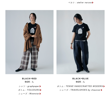
ベルト：atelier naruse
BLACK×RED
BLACK×BLUE
SIZE : L
SIZE : L
シャツ：graphpaper
ボトム：TENNE HANDCRAFTED MODERN
ボトム：TOUJOURS
シューズ：TRAVELSHOES by chausser
シューズ：Moonstar