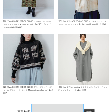
[2026aw新作]ASEEDONCLOUD アシードンクラウド
[2026aw新作]ASEEDONCLOUD アシードンクラウド
コットンスカート Memories skirt 262401 【サイズ・
コットンリネン シャツ Railway uniform shirt 262601
カラー交換初回無料】
[2026aw新作]ASEEDONCLOUD アシードンクラウド
[2026aw新作]nanamica ナナミカ バンドカラー ウイン
ウール プルオーバーニット Memories pull on knit 262
ド シャツワンピース s26sf085
807
商品検索