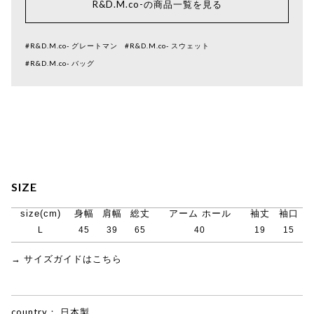
R&D.M.co-の商品一覧を見る
#R&D.M.co- グレートマン
#R&D.M.co- スウェット
#R&D.M.co- バッグ
SIZE
size(cm)
身幅
肩幅
総丈
アーム ホール
袖丈
袖口
L
45
39
65
40
19
15
→ サイズガイドはこちら
country：
日本製