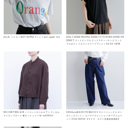
byeA. バイエー NOT APPLE Tシャツ not-apple-tee
GGG | GOOD PEOPLE GOOD STITCHING GOOD PR
ODUCT グッドピープル グッドスティッチング グッド
プロダクト ドルマンスリーブ Tシャツ 02-01-1494
NO CONTROL AIR ノーコントロールエアー テンセル
[2026aw新作]SCYE BASICS サイベーシックス オー
ナイロンブロード 裾タック シャツ hr-nc0303sf
ガニックコットン ユーズドウォッシュ バギーデニムパ
ンツ 5726-83536 【サイズ・カラー交換初回無料】