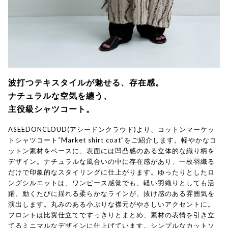
波打つテキスタイルが魅せる、存在感。
ナチュラルな空気を纏う、
主役級シャツコート。
ASEEDONCLOUD(アシードンクラウド)より、コットンマーケッ
トシャツコート“Market shirt coat”をご紹介します。軽やかなコ
ットン素材をベースに、表面には凹凸感のある立体的な織り柄を
デザイン。ナチュラルな風合いの中に存在感があり、一枚羽織る
だけで印象的なスタイリングに仕上がります。ゆったりとしたロ
ングシルエットは、ワンピース感覚でも、軽い羽織りとしても活
躍。動くたびに揺れる柔らかなラインが、抜け感のある雰囲気を
演出します。丸みのある小ぶりな襟元がやさしいアクセントに。
フロントは比翼仕立てですっきりとまとめ、素材の表情を引き立
てるミニマルなデザインに仕上げています。シンプルなカットソ