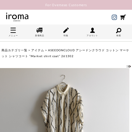
For Overseas Customers
メニュー
新着商品
特集
アカウント
検索
商品カテゴリ一覧
>
アイテム
> ASEEDONCLOUD アシードンクラウド コットン マーケ
ット シャツコート “Market shirt coat” 261302