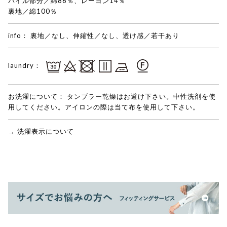
パイル部分／綿86％、レーヨン14％
裏地／綿100％
info：
裏地／なし、伸縮性／なし、透け感／若干あり
laundry：
お洗濯について：
タンブラー乾燥はお避け下さい。中性洗剤を使
用してください。アイロンの際は当て布を使用して下さい。
→ 洗濯表示について