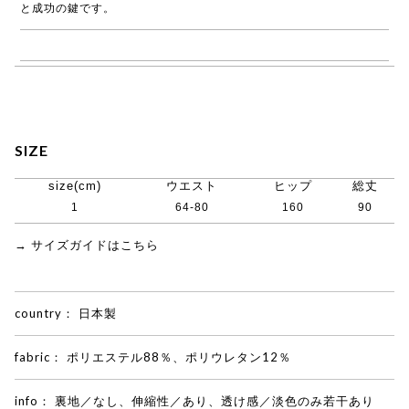
と成功の鍵です。
→ COGTHEBIGSMOKE商品一覧
SIZE
size(cm)
ウエスト
ヒップ
総丈
1
64-80
160
90
→ サイズガイドはこちら
country：
日本製
fabric：
ポリエステル88％、ポリウレタン12％
info：
裏地／なし、伸縮性／あり、透け感／淡色のみ若干あり