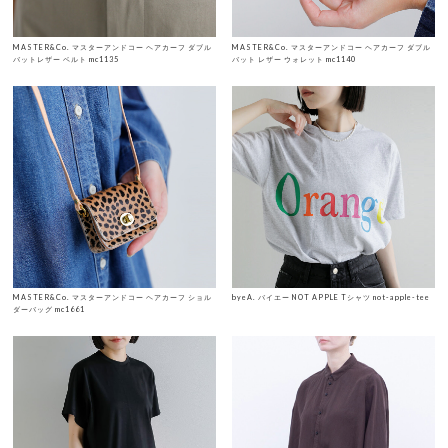
MASTER&Co. マスターアンドコー ヘアカーフ ダブル
MASTER&Co. マスターアンドコー ヘアカーフ ダブル
バットレザー ベルト mc1135
バット レザー ウォレット mc1140
MASTER&Co. マスターアンドコー ヘアカーフ ショル
byeA. バイエー NOT APPLE Tシャツ not-apple-tee
ダーバッグ mc1661