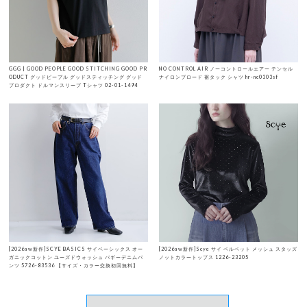
GGG | GOOD PEOPLE GOOD STITCHING GOOD PR
NO CONTROL AIR ノーコントロールエアー テンセル
ODUCT グッドピープル グッドスティッチング グッド
ナイロンブロード 裾タック シャツ hr-nc0303sf
プロダクト ドルマンスリーブ Tシャツ 02-01-1494
[2026aw新作]SCYE BASICS サイベーシックス オー
[2026aw新作]Scye サイ ベルベット メッシュ スタッズ
ガニックコットン ユーズドウォッシュ バギーデニムパ
ノットカラートップス 1226-23205
ンツ 5726-83536 【サイズ・カラー交換初回無料】