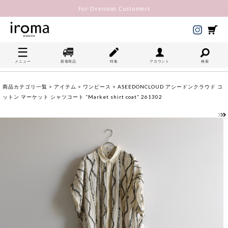
For Overseas Customers
メニュー
新着商品
特集
アカウント
検索
商品カテゴリ一覧
>
アイテム
>
ワンピース
> ASEEDONCLOUD アシードンクラウド コ
ットン マーケット シャツコート “Market shirt coat” 261302