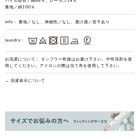
パイル部分／綿86％、レーヨン14％
裏地／綿100％
info：
裏地／なし、伸縮性／なし、透け感／若干あり
laundry：
お洗濯について：
タンブラー乾燥はお避け下さい。中性洗剤を使
用してください。アイロンの際は当て布を使用して下さい。
→ 洗濯表示について