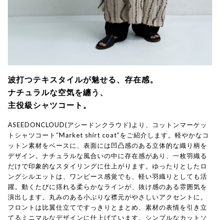
波打つテキスタイルが魅せる、存在感。
ナチュラルな空気を纏う、
主役級シャツコート。
ASEEDONCLOUD(アシードンクラウド)より、コットンマーケッ
トシャツコート“Market shirt coat”をご紹介します。軽やかなコ
ットン素材をベースに、表面には凹凸感のある立体的な織り柄を
デザイン。ナチュラルな風合いの中に存在感があり、一枚羽織る
だけで印象的なスタイリングに仕上がります。ゆったりとしたロ
ングシルエットは、ワンピース感覚でも、軽い羽織りとしても活
躍。動くたびに揺れる柔らかなラインが、抜け感のある雰囲気を
演出します。丸みのある小ぶりな襟元がやさしいアクセントに。
フロントは比翼仕立てですっきりとまとめ、素材の表情を引き立
てるミニマルなデザインに仕上げています。シンプルなカットソ