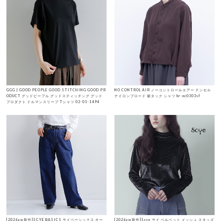
GGG | GOOD PEOPLE GOOD STITCHING GOOD PR
NO CONTROL AIR ノーコントロールエアー テンセル
ODUCT グッドピープル グッドスティッチング グッド
ナイロンブロード 裾タック シャツ hr-nc0303sf
プロダクト ドルマンスリーブ Tシャツ 02-01-1494
[2026aw新作]SCYE BASICS サイベーシックス オー
[2026aw新作]Scye サイ ベルベット メッシュ スタッズ