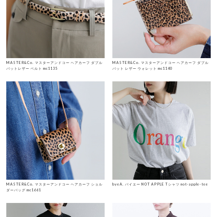
MASTER&Co. マスターアンドコー ヘアカーフ ダブル
MASTER&Co. マスターアンドコー ヘアカーフ ダブル
バットレザー ベルト mc1135
バット レザー ウォレット mc1140
MASTER&Co. マスターアンドコー ヘアカーフ ショル
byeA. バイエー NOT APPLE Tシャツ not-apple-tee
ダーバッグ mc1661