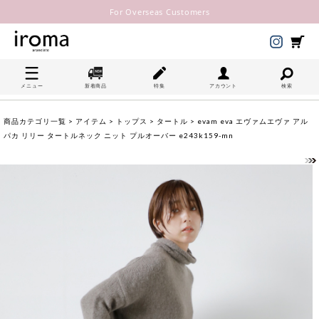
For Overseas Customers
メニュー
新着商品
特集
アカウント
検索
商品カテゴリ一覧
>
アイテム
>
トップス
>
タートル
> evam eva エヴァムエヴァ アル
パカ リリー タートルネック ニット プルオーバー e243k159-mn