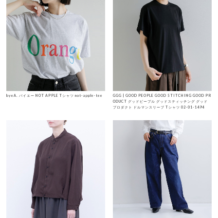
byeA. バイエー NOT APPLE Tシャツ not-apple-tee
GGG | GOOD PEOPLE GOOD STITCHING GOOD PR
ODUCT グッドピープル グッドスティッチング グッド
プロダクト ドルマンスリーブ Tシャツ 02-01-1494