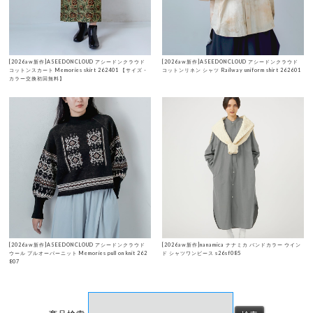
[2026aw新作]ASEEDONCLOUD アシードンクラウド
[2026aw新作]ASEEDONCLOUD アシードンクラウド
コットンスカート Memories skirt 262401 【サイズ・
コットンリネン シャツ Railway uniform shirt 262601
カラー交換初回無料】
[2026aw新作]ASEEDONCLOUD アシードンクラウド
[2026aw新作]nanamica ナナミカ バンドカラー ウイン
ウール プルオーバーニット Memories pull on knit 262
ド シャツワンピース s26sf085
807