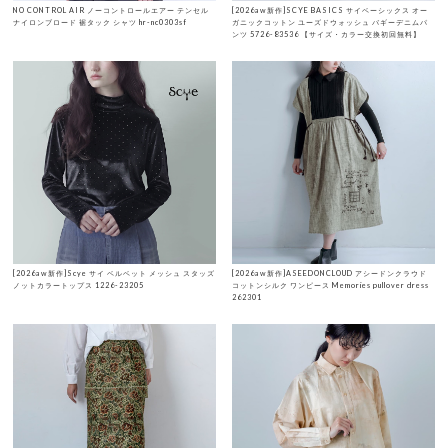
NO CONTROL AIR ノーコントロールエアー テンセル
[2026aw新作]SCYE BASICS サイベーシックス オー
ナイロンブロード 裾タック シャツ hr-nc0303sf
ガニックコットン ユーズドウォッシュ バギーデニムパ
ンツ 5726-83536 【サイズ・カラー交換初回無料】
[2026aw新作]Scye サイ ベルベット メッシュ スタッズ
[2026aw新作]ASEEDONCLOUD アシードンクラウド
ノットカラートップス 1226-23205
コットンシルク ワンピース Memories pullover dress
262301