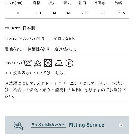
size(cm)
身幅
裄丈
着丈
袖口
首高さ
首幅
M
60
84
60
7.5
13
19.5
country: 日本製
fabric: アルパカ74％ ナイロン26％
裏地/なし 伸縮性/あり 透け感/なし
Laundry:
＞＞洗濯表示についてはこちら。
お洗濯について: 必ずドライクリーニングにして下さい。水洗い
は、風合いの変化・縮み・型崩れの原因になりますのでお避け下
さい。